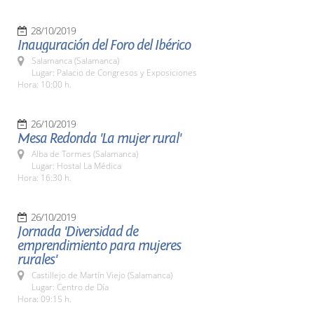
28/10/2019
Inauguración del Foro del Ibérico
Salamanca (Salamanca)
Lugar: Palacio de Congresos y Exposiciones
Hora: 10:00 h.
26/10/2019
Mesa Redonda 'La mujer rural'
Alba de Tormes (Salamanca)
Lugar: Hostal La Médica
Hora: 16:30 h.
26/10/2019
Jornada 'Diversidad de
emprendimiento para mujeres
rurales'
Castillejo de Martín Viejo (Salamanca)
Lugar: Centro de Día
Hora: 09:15 h.