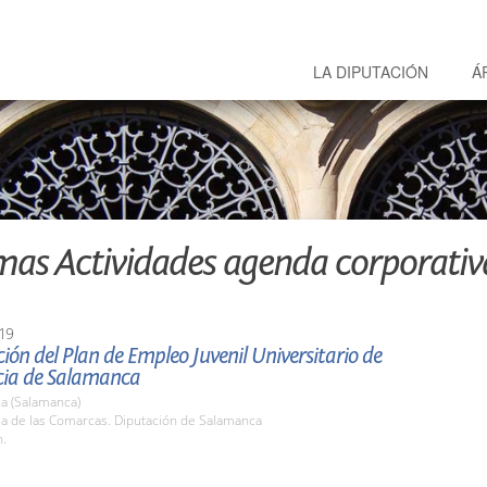
LA DIPUTACIÓN
Á
mas Actividades agenda corporativ
19
ión del Plan de Empleo Juvenil Universitario de
ncia de Salamanca
a (Salamanca)
la de las Comarcas. Diputación de Salamanca
h.