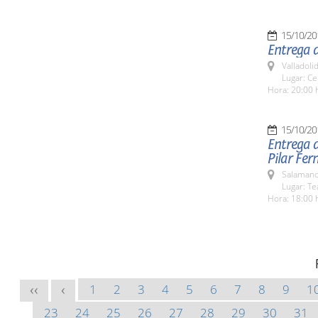
15/10/20
Entrega d
Valladolid
Lugar: Ce
Hora: 20:00 
15/10/20
Entrega d
Pilar Fe
Salamanc
Lugar: Te
Hora: 18:00 
1
2
3
4
5
6
7
8
9
1
<<
<
23
24
25
26
27
28
29
30
31