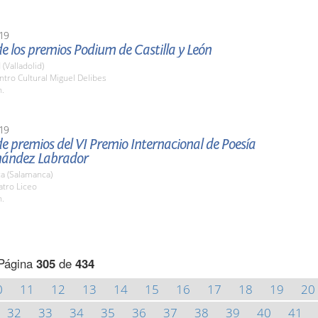
19
e los premios Podium de Castilla y León
 (Valladolid)
ntro Cultural Miguel Delibes
h.
19
e premios del VI Premio Internacional de Poesía
rnández Labrador
a (Salamanca)
atro Liceo
h.
Página
305
de
434
0
11
12
13
14
15
16
17
18
19
20
32
33
34
35
36
37
38
39
40
41