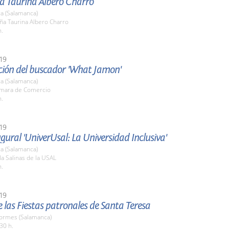
ia Taurina Albero Charro
a (Salamanca)
ña Taurina Albero Charro
h.
19
ción del buscador 'What Jamon'
a (Salamanca)
ámara de Comercio
h.
19
gural 'UniverUsal: La Universidad Inclusiva'
a (Salamanca)
la Salinas de la USAL
h.
19
 las Fiestas patronales de Santa Teresa
Tormes (Salamanca)
30 h.