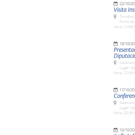
22/10/20
Visita In
Cerralbo
Punto de
Hora: 12:00 
18/10/20
Presentac
Diputaci
Salamanc
Lugar: Sa
Hora: 12:00 
17/10/20
Conferenc
Salamanc
Lugar: Sa
Hora: 20:30 
16/10/20