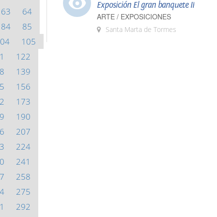
Exposición El gran banquete II
63
64
ARTE / EXPOSICIONES
84
85
Santa Marta de Tormes
04
105
1
122
8
139
5
156
2
173
9
190
6
207
3
224
0
241
7
258
4
275
1
292