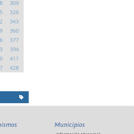
8
309
5
326
2
343
9
360
6
377
3
394
0
411
7
428
nismos
Municipios