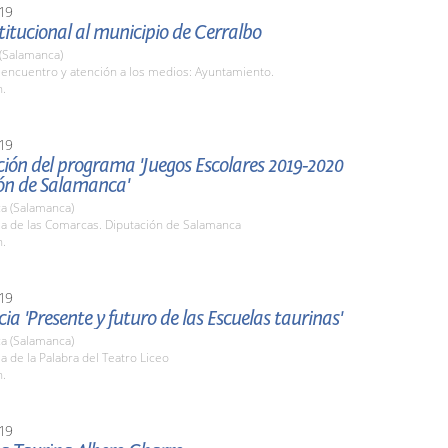
19
stitucional al municipio de Cerralbo
 (Salamanca)
 encuentro y atención a los medios: Ayuntamiento.
h.
19
ión del programa 'Juegos Escolares 2019-2020
ón de Salamanca'
a (Salamanca)
la de las Comarcas. Diputación de Salamanca
h.
19
ia 'Presente y futuro de las Escuelas taurinas'
a (Salamanca)
la de la Palabra del Teatro Liceo
h.
19