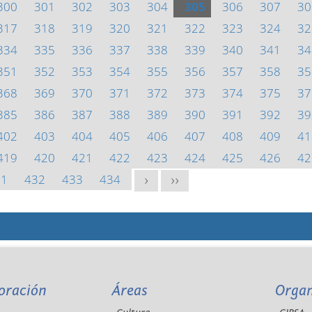
300
301
302
303
304
305
306
307
30
317
318
319
320
321
322
323
324
32
334
335
336
337
338
339
340
341
34
351
352
353
354
355
356
357
358
35
368
369
370
371
372
373
374
375
37
385
386
387
388
389
390
391
392
39
402
403
404
405
406
407
408
409
41
419
420
421
422
423
424
425
426
42
31
432
433
434
>
>>
oración
Áreas
Orga