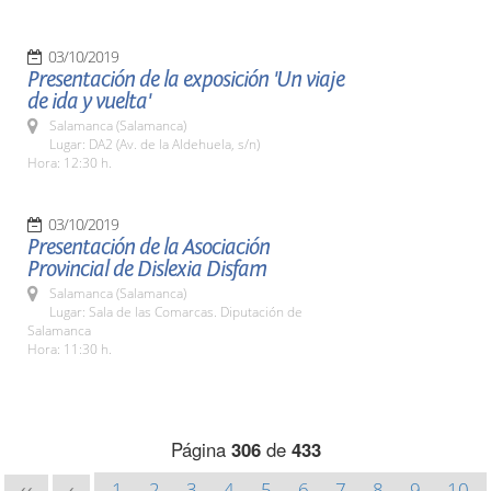
03/10/2019
Presentación de la exposición 'Un viaje
de ida y vuelta'
Salamanca (Salamanca)
Lugar: DA2 (Av. de la Aldehuela, s/n)
Hora: 12:30 h.
03/10/2019
Presentación de la Asociación
Provincial de Dislexia Disfam
Salamanca (Salamanca)
Lugar: Sala de las Comarcas. Diputación de
Salamanca
Hora: 11:30 h.
Página
306
de
433
1
2
3
4
5
6
7
8
9
10