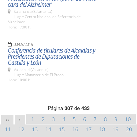
cara del Alzheimer'
Salamanca (Salamanca)
Lugar: Centro Nacional de Referencia de
Alzheimer
Hora: 17:00 h.
30/09/2019
Conferencia de titulares de Alcaldías y
Presidentes de Diputaciones de
Castilla y León
Valladolid (Valladolid)
Lugar: Monasterio de El Prado
Hora: 10:00 h.
Página
307
de
433
1
2
3
4
5
6
7
8
9
10
<<
<
11
12
13
14
15
16
17
18
19
20