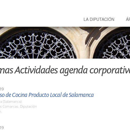
LA DIPUTACIÓN
Á
mas Actividades agenda corporativ
19
rso de Cocina Producto Local de Salamanca
a (Salamanca)
as Comarcas. Diputación
h.
19