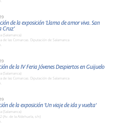
h.
19
ión de la exposición 'Llama de amor viva. San
a Cruz'
a (Salamanca)
la de las Comarcas. Diputación de Salamanca
h.
19
ión de la IV Feria Jóvenes Despiertos en Guijuelo
a (Salamanca)
la de las Comarcas. Diputación de Salamanca
h.
19
ión de la exposición 'Un viaje de ida y vuelta'
a (Salamanca)
2 (Av. de la Aldehuela, s/n)
h.