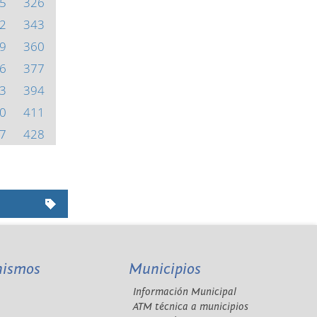
5
326
2
343
9
360
6
377
3
394
0
411
7
428
nismos
Municipios
Información Municipal
A
ATM técnica a municipios