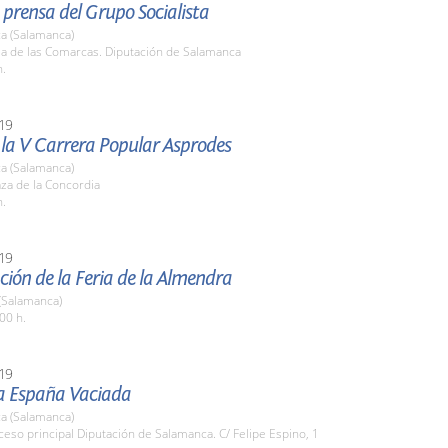
prensa del Grupo Socialista
a (Salamanca)
la de las Comarcas. Diputación de Salamanca
h.
19
 la V Carrera Popular Asprodes
a (Salamanca)
aza de la Concordia
h.
19
ión de la Feria de la Almendra
(Salamanca)
00 h.
19
la España Vaciada
a (Salamanca)
ceso principal Diputación de Salamanca. C/ Felipe Espino, 1