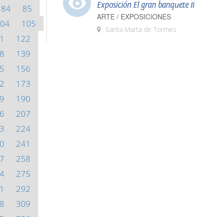
Exposición El gran banquete II
84
85
ARTE / EXPOSICIONES
04
105
Santa Marta de Tormes
1
122
8
139
5
156
2
173
9
190
6
207
3
224
0
241
7
258
4
275
1
292
8
309