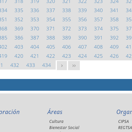
317
318
319
320
321
322
323
324
32
334
335
336
337
338
339
340
341
34
351
352
353
354
355
356
357
358
35
368
369
370
371
372
373
374
375
37
385
386
387
388
389
390
391
392
39
402
403
404
405
406
407
408
409
41
419
420
421
422
423
424
425
426
42
31
432
433
434
>
>>
oración
Áreas
Orga
Cultura
CIPSA
Bienestar Social
REGTS