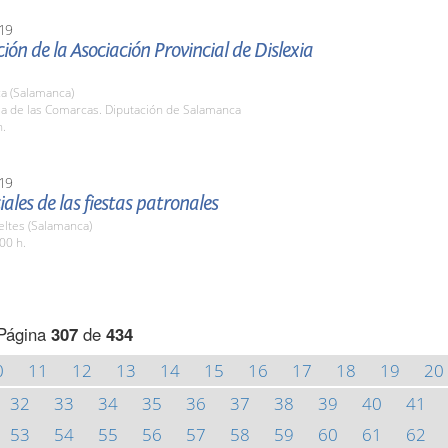
19
ión de la Asociación Provincial de Dislexia
a (Salamanca)
la de las Comarcas. Diputación de Salamanca
h.
19
iales de las fiestas patronales
eltes (Salamanca)
00 h.
Página
307
de
434
0
11
12
13
14
15
16
17
18
19
20
32
33
34
35
36
37
38
39
40
41
53
54
55
56
57
58
59
60
61
62