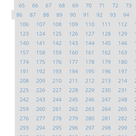
65
66
67
68
69
70
71
72
73
86
87
88
89
90
91
92
93
94
106
107
108
109
110
111
112
123
124
125
126
127
128
129
140
141
142
143
144
145
146
157
158
159
160
161
162
163
174
175
176
177
178
179
180
191
192
193
194
195
196
197
208
209
210
211
212
213
214
225
226
227
228
229
230
231
242
243
244
245
246
247
248
259
260
261
262
263
264
265
276
277
278
279
280
281
282
293
294
295
296
297
298
299