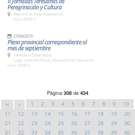
II Jornadas Teresianas de
Peregrinación y Cultura
Mancera de Abajo (Salamanca)
Hora: 08:45 h.
27/09/2019
Pleno provincial correspondiente al
mes de septiembre
Salamanca (Salamanca)
Lugar: Salón de Plenos. Diputación de Salamanca
Hora: 09:00 h.
Página
308
de
434
1
2
3
4
5
6
7
8
9
10
<<
<
11
12
13
14
15
16
17
18
19
20
21
22
23
24
25
26
27
28
29
30
31
32
33
34
35
36
37
38
39
40