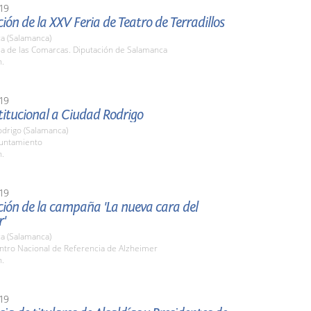
19
ión de la XXV Feria de Teatro de Terradillos
a (Salamanca)
la de las Comarcas. Diputación de Salamanca
h.
19
stitucional a Ciudad Rodrigo
odrigo (Salamanca)
yuntamiento
h.
19
ción de la campaña 'La nueva cara del
r'
a (Salamanca)
entro Nacional de Referencia de Alzheimer
h.
19