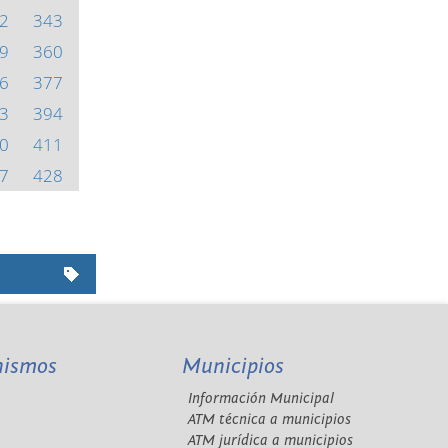
2
343
9
360
6
377
3
394
0
411
7
428
nismos
Municipios
Información Municipal
A
ATM técnica a municipios
ATM jurídica a municipios