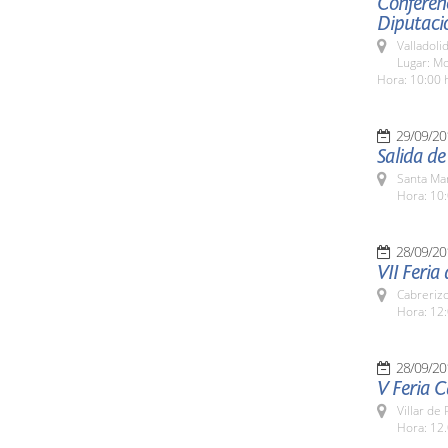
Conferenc
Diputacio
Valladolid
Lugar: Mo
Hora: 10:00 
29/09/20
Salida de
Santa Ma
Hora: 10:
28/09/20
VII Feria
Cabreriz
Hora: 12:
28/09/20
V Feria C
Villar de
Hora: 12.