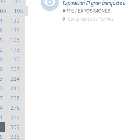
84
85
Exposición El gran banquete II
04
105
ARTE / EXPOSICIONES
Santa Marta de Tormes
1
122
8
139
5
156
2
173
9
190
6
207
3
224
0
241
7
258
4
275
1
292
8
309
5
326