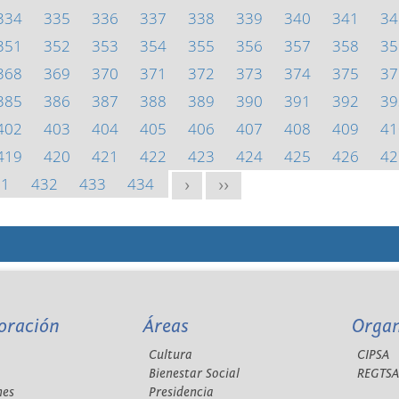
334
335
336
337
338
339
340
341
34
351
352
353
354
355
356
357
358
35
368
369
370
371
372
373
374
375
37
385
386
387
388
389
390
391
392
39
402
403
404
405
406
407
408
409
41
419
420
421
422
423
424
425
426
42
31
432
433
434
>
>>
oración
Áreas
Orga
Cultura
CIPSA
Bienestar Social
REGTS
nes
Presidencia