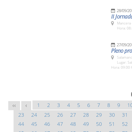
28/09/20
II Jornad
Mancera 
Hora: 08:
27/09/20
Pleno pro
Salamanc
Lugar: Sa
Hora: 09:00 
1
2
3
4
5
6
7
8
9
1
<<
<
23
24
25
26
27
28
29
30
31
44
45
46
47
48
49
50
51
52