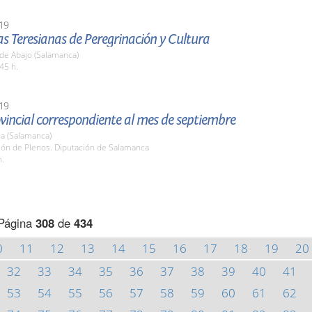
19
as Teresianas de Peregrinación y Cultura
de Abajo (Salamanca)
45 h.
19
vincial correspondiente al mes de septiembre
a (Salamanca)
lón de Plenos. Diputación de Salamanca
h.
Página
308
de
434
0
11
12
13
14
15
16
17
18
19
20
32
33
34
35
36
37
38
39
40
41
53
54
55
56
57
58
59
60
61
62