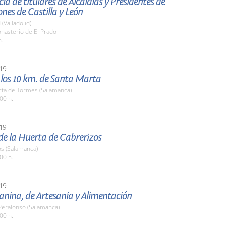
ia de titulares de Alcaldías y Presidentes de
nes de Castilla y León
 (Valladolid)
nasterio de El Prado
h.
19
 los 10 km. de Santa Marta
rta de Tormes (Salamanca)
00 h.
19
 de la Huerta de Cabrerizos
os (Salamanca)
00 h.
19
anina, de Artesanía y Alimentación
 Peralonso (Salamanca)
00 h.