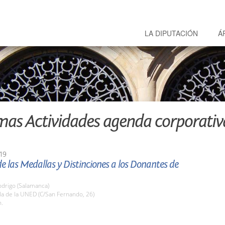
LA DIPUTACIÓN
Á
mas Actividades agenda corporativ
19
e las Medallas y Distinciones a los Donantes de
odrigo (Salamanca)
la de la UNED (C/San Fernando, 26)
h.