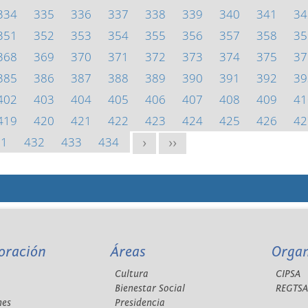
334
335
336
337
338
339
340
341
34
351
352
353
354
355
356
357
358
35
368
369
370
371
372
373
374
375
37
385
386
387
388
389
390
391
392
39
402
403
404
405
406
407
408
409
41
419
420
421
422
423
424
425
426
42
31
432
433
434
>
>>
oración
Áreas
Orga
Cultura
CIPSA
Bienestar Social
REGTS
nes
Presidencia