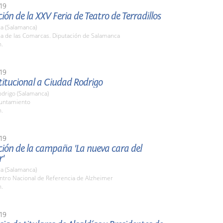
19
ión de la XXV Feria de Teatro de Terradillos
a (Salamanca)
la de las Comarcas. Diputación de Salamanca
h.
19
stitucional a Ciudad Rodrigo
odrigo (Salamanca)
yuntamiento
h.
19
ción de la campaña 'La nueva cara del
r'
a (Salamanca)
entro Nacional de Referencia de Alzheimer
h.
19