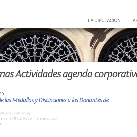
LA DIPUTACIÓN
Á
mas Actividades agenda corporativ
19
e las Medallas y Distinciones a los Donantes de
odrigo (Salamanca)
la de la UNED (C/San Fernando, 26)
h.