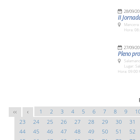
28/09/20
II Jornad
Mancera 
Hora: 08:
27/09/20
Pleno pro
Salamanc
Lugar: Sa
Hora: 09:00 
1
2
3
4
5
6
7
8
9
1
<<
<
23
24
25
26
27
28
29
30
31
44
45
46
47
48
49
50
51
52