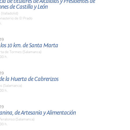
ia de titulares de Alcaldías y Presidentes de
nes de Castilla y León
 (Valladolid)
nasterio de El Prado
h.
19
 los 10 km. de Santa Marta
rta de Tormes (Salamanca)
00 h.
19
 de la Huerta de Cabrerizos
os (Salamanca)
00 h.
19
anina, de Artesanía y Alimentación
 Peralonso (Salamanca)
00 h.