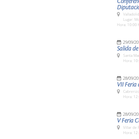
Conferenc
Diputacio
Valladolid
Lugar: Mo
Hora: 10:00 
29/09/20
Salida de
Santa Ma
Hora: 10:
28/09/20
VII Feria
Cabreriz
Hora: 12:
28/09/20
V Feria C
Villar de
Hora: 12.