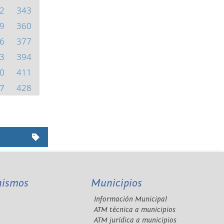
2
343
9
360
6
377
3
394
0
411
7
428
nismos
Municipios
Información Municipal
A
ATM técnica a municipios
ATM jurídica a municipios