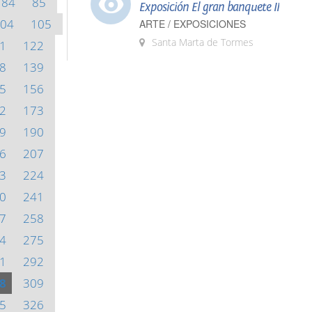
84
85
Exposición El gran banquete II
04
105
ARTE / EXPOSICIONES
Santa Marta de Tormes
1
122
8
139
5
156
2
173
9
190
6
207
3
224
0
241
7
258
4
275
1
292
8
309
5
326