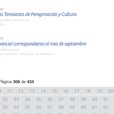
19
as Teresianas de Peregrinación y Cultura
de Abajo (Salamanca)
45 h.
19
vincial correspondiente al mes de septiembre
a (Salamanca)
lón de Plenos. Diputación de Salamanca
h.
Página
308
de
434
0
11
12
13
14
15
16
17
18
19
20
32
33
34
35
36
37
38
39
40
41
53
54
55
56
57
58
59
60
61
62