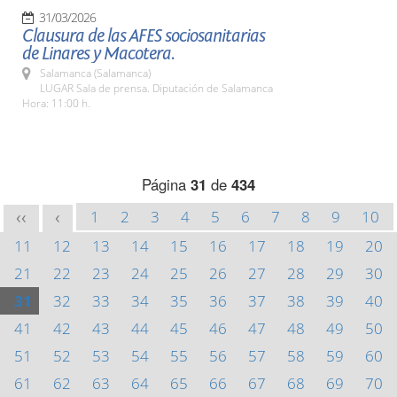
31/03/2026
Clausura de las AFES sociosanitarias
de Linares y Macotera.
Salamanca (Salamanca)
LUGAR Sala de prensa. Diputación de Salamanca
Hora: 11:00 h.
Página
31
de
434
1
2
3
4
5
6
7
8
9
10
<<
<
11
12
13
14
15
16
17
18
19
20
21
22
23
24
25
26
27
28
29
30
31
32
33
34
35
36
37
38
39
40
41
42
43
44
45
46
47
48
49
50
51
52
53
54
55
56
57
58
59
60
61
62
63
64
65
66
67
68
69
70