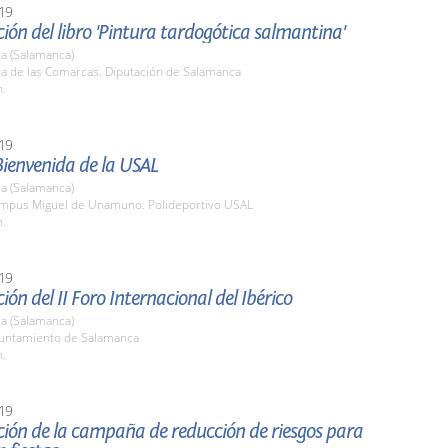
19
ión del libro 'Pintura tardogótica salmantina'
a (Salamanca)
la de las Comarcas. Diputación de Salamanca
h.
19
Bienvenida de la USAL
a (Salamanca)
ampus Miguel de Unamuno. Polideportivo USAL
h.
19
ión del II Foro Internacional del Ibérico
a (Salamanca)
yuntamiento de Salamanca
h.
19
ción de la campaña de reducción de riesgos para