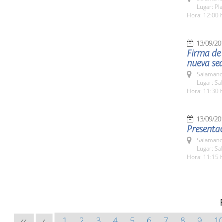
Lugar: Pla
Hora: 12:00 
13/09/20
Firma de 
nueva se
Salamanc
Lugar: S
Hora: 11:30 
13/09/20
Presentac
Salamanc
Lugar: Sa
Hora: 11:15 
1
2
3
4
5
6
7
8
9
1
<<
<