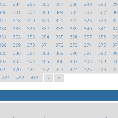
283
284
285
286
287
288
289
290
29
300
301
302
303
304
305
306
307
30
317
318
319
320
321
322
323
324
32
334
335
336
337
338
339
340
341
34
351
352
353
354
355
356
357
358
35
368
369
370
371
372
373
374
375
37
385
386
387
388
389
390
391
392
39
402
403
404
405
406
407
408
409
41
419
420
421
422
423
424
425
426
42
431
432
433
>
>>