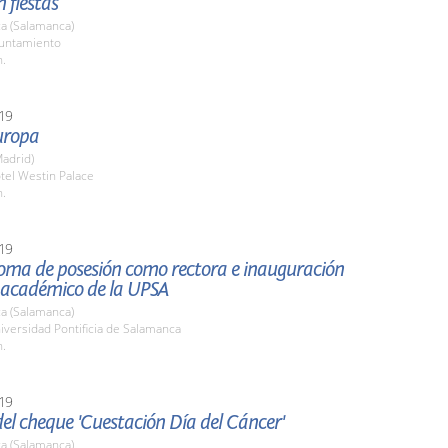
n fiestas
a (Salamanca)
yuntamiento
h.
19
uropa
adrid)
tel Westin Palace
h.
19
toma de posesión como rectora e inauguración
o académico de la UPSA
a (Salamanca)
iversidad Pontificia de Salamanca
h.
19
el cheque 'Cuestación Día del Cáncer'
a (Salamanca)