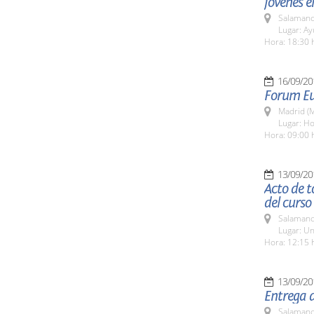
jóvenes e
Salamanc
Lugar: A
Hora: 18:30 
16/09/20
Forum E
Madrid (M
Lugar: Ho
Hora: 09:00 
13/09/20
Acto de 
del curs
Salamanc
Lugar: Un
Hora: 12:15 
13/09/20
Entrega d
Salamanc