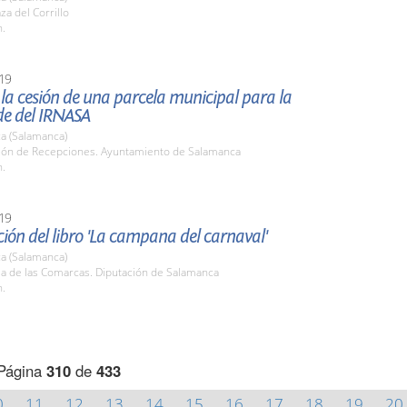
za del Corrillo
h.
19
la cesión de una parcela municipal para la
de del IRNASA
a (Salamanca)
alón de Recepciones. Ayuntamiento de Salamanca
h.
19
ión del libro 'La campana del carnaval'
a (Salamanca)
la de las Comarcas. Diputación de Salamanca
h.
Página
310
de
433
0
11
12
13
14
15
16
17
18
19
20