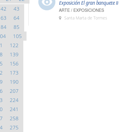
Exposición El gran banquete II
42
43
ARTE / EXPOSICIONES
63
64
Santa Marta de Tormes
84
85
04
105
1
122
8
139
5
156
2
173
9
190
6
207
3
224
0
241
7
258
4
275