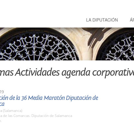
LA DIPUTACIÓN
Á
mas Actividades agenda corporativ
19
ción de la 36 Media Maratón Diputación de
ca
a (Salamanca)
la de las Comarcas. Diputación de Salamanca
h.