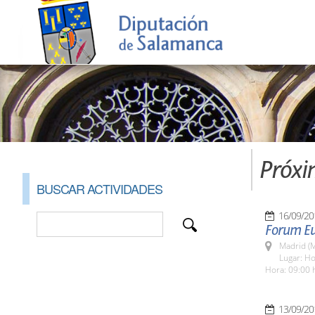
Próxi
BUSCAR ACTIVIDADES
16/09/20
Forum E
Madrid (M
Lugar: Ho
Hora: 09:00 
13/09/20