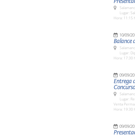
Presentac
Salamanc
Lugar: Sa
Hora: 11:15 
10/09/20
Balance 
Salamanc
Lugar: Di
Hora: 17:30 
09/09/20
Entrega d
Concurso
Salamanc
Lugar: Re
Venta Perma
Hora: 19:30 
09/09/20
Presentac