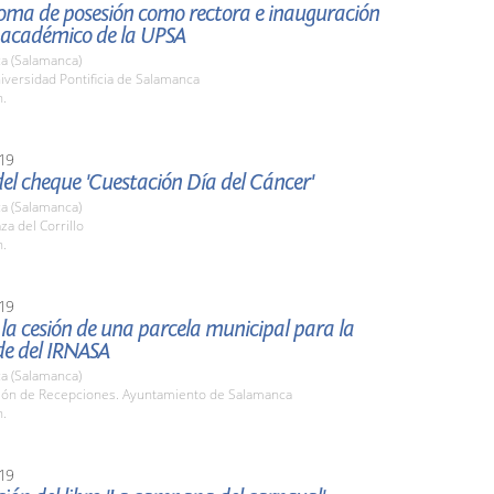
toma de posesión como rectora e inauguración
o académico de la UPSA
a (Salamanca)
iversidad Pontificia de Salamanca
h.
19
el cheque 'Cuestación Día del Cáncer'
a (Salamanca)
za del Corrillo
h.
19
la cesión de una parcela municipal para la
de del IRNASA
a (Salamanca)
alón de Recepciones. Ayuntamiento de Salamanca
h.
19