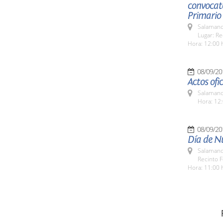
convocato
Primario
Salamanc
Lugar: Re
Hora: 12:00 
08/09/20
Actos ofi
Salamanc
Hora: 12:
08/09/20
Día de N
Salamanc
Recinto F
Hora: 11:00 