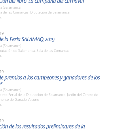
ión del libro 'La campana del carnaval'
a (Salamanca)
la de las Comarcas. Diputación de Salamanca
h.
19
de la Feria SALAMAQ 2019
a (Salamanca)
putación de Salamanca. Sala de las Comarcas
h.
19
e premios a los campeones y ganadores de los
s
a (Salamanca)
cinto Ferial de la Diputación de Salamanca. Jardín del Centro de
nente de Ganado Vacuno
h.
19
ión de los resultados preliminares de la