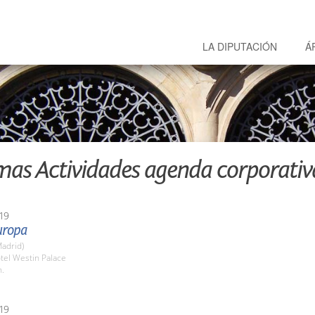
LA DIPUTACIÓN
Á
mas Actividades agenda corporativ
19
uropa
adrid)
tel Westin Palace
h.
19