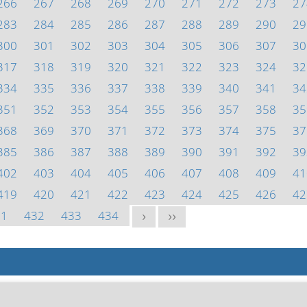
266
267
268
269
270
271
272
273
27
283
284
285
286
287
288
289
290
29
300
301
302
303
304
305
306
307
30
317
318
319
320
321
322
323
324
32
334
335
336
337
338
339
340
341
34
351
352
353
354
355
356
357
358
35
368
369
370
371
372
373
374
375
37
385
386
387
388
389
390
391
392
39
402
403
404
405
406
407
408
409
41
419
420
421
422
423
424
425
426
42
31
432
433
434
>
>>