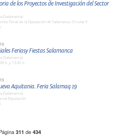
ria de los Proyectos de Investigación del Sector
a (Salamanca)
cinto Ferial de la Diputación de Salamanca. Circular II
h.
19
ciales Feriasy Fiestas Salamanca
a (Salamanca)
00 h. y 13:45 h.
19
ueva Aquitania. Feria Salamaq 19
a (Salamanca)
erial Diputación
h.
Página
311
de
434