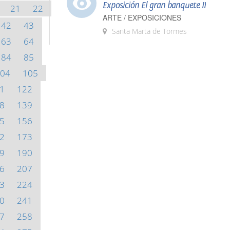
Exposición El gran banquete II
21
22
ARTE / EXPOSICIONES
42
43
Santa Marta de Tormes
63
64
84
85
04
105
1
122
8
139
5
156
2
173
9
190
6
207
3
224
0
241
7
258