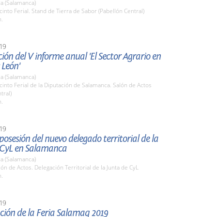
a (Salamanca)
cinto Ferial. Stand de Tierra de Sabor (Pabellón Central)
h.
19
ión del V informe anual 'El Sector Agrario en
 León'
a (Salamanca)
cinto Ferial de la Diputación de Salamanca. Salón de Actos
tral)
h.
19
osesión del nuevo delegado territorial de la
 CyL en Salamanca
a (Salamanca)
lón de Actos. Delegación Territorial de la Junta de CyL
h.
19
ción de la Feria Salamaq 2019