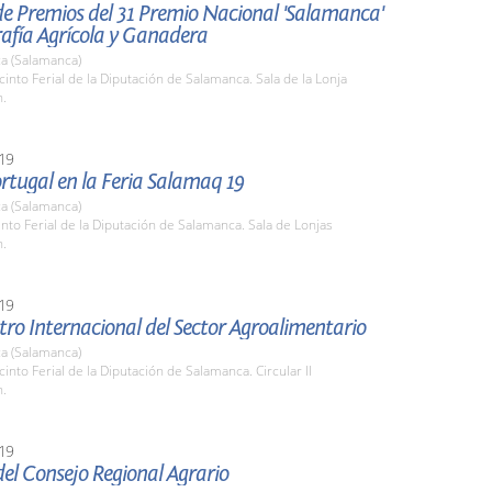
de Premios del 31 Premio Nacional 'Salamanca'
afía Agrícola y Ganadera
a (Salamanca)
cinto Ferial de la Diputación de Salamanca. Sala de la Lonja
h.
19
rtugal en la Feria Salamaq 19
a (Salamanca)
into Ferial de la Diputación de Salamanca. Sala de Lonjas
h.
19
ro Internacional del Sector Agroalimentario
a (Salamanca)
cinto Ferial de la Diputación de Salamanca. Circular II
h.
19
el Consejo Regional Agrario