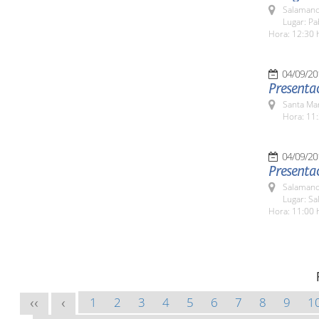
Salamanc
Lugar: Pa
Hora: 12:30 
04/09/20
Presenta
Santa Ma
Hora: 11:
04/09/20
Presentac
Salamanc
Lugar: Sa
Hora: 11:00 
1
2
3
4
5
6
7
8
9
1
<<
<