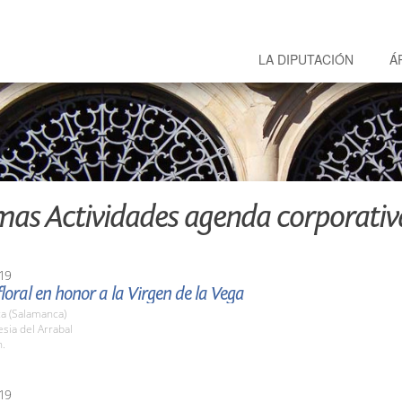
LA DIPUTACIÓN
Á
mas Actividades agenda corporativ
19
loral en honor a la Virgen de la Vega
a (Salamanca)
esia del Arrabal
h.
19