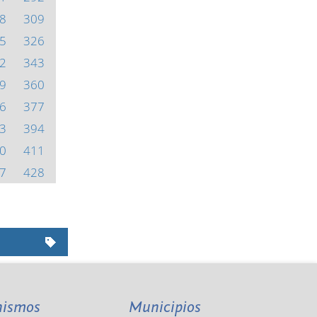
8
309
5
326
2
343
9
360
6
377
3
394
0
411
7
428
nismos
Municipios