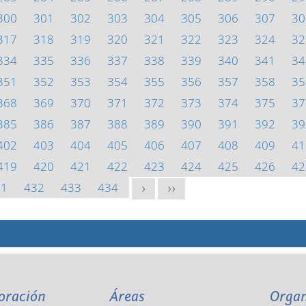
300
301
302
303
304
305
306
307
30
317
318
319
320
321
322
323
324
32
334
335
336
337
338
339
340
341
34
351
352
353
354
355
356
357
358
35
368
369
370
371
372
373
374
375
37
385
386
387
388
389
390
391
392
39
402
403
404
405
406
407
408
409
41
419
420
421
422
423
424
425
426
42
31
432
433
434
>
>>
oración
Áreas
Orga