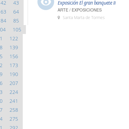
42
43
Exposición El gran banquete II
ARTE / EXPOSICIONES
63
64
Santa Marta de Tormes
84
85
04
105
1
122
8
139
5
156
2
173
9
190
6
207
3
224
0
241
7
258
4
275
1
292