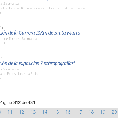
a (Salamanca)
bellón Central. Recinto Ferial de la Diputación de Salamanca.
h.
19
ción de la Carrera 10Km de Santa Marta
rta de Tormes (Salamanca)
30 h.
19
ión de la exposición 'Anthropografías'
a (Salamanca)
la de Exposiciones La Salina
h.
Página
312
de
434
0
11
12
13
14
15
16
17
18
19
20