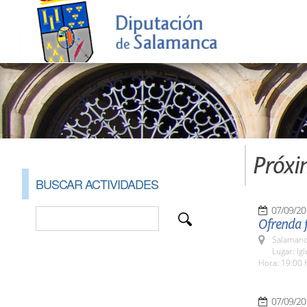
Próxi
BUSCAR ACTIVIDADES
07/09/20
Ofrenda f
Salamanc
Lugar: Igl
Hora: 19:00 
07/09/20