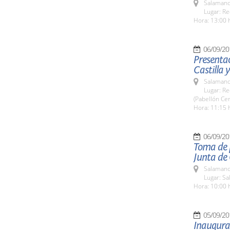
Salamanc
Lugar: Re
Hora: 13:00 
06/09/20
Presentac
Castilla y
Salamanc
Lugar: Re
(Pabellón Cen
Hora: 11:15 
06/09/20
Toma de p
Junta de
Salamanc
Lugar: Sa
Hora: 10:00 
05/09/20
Inaugura