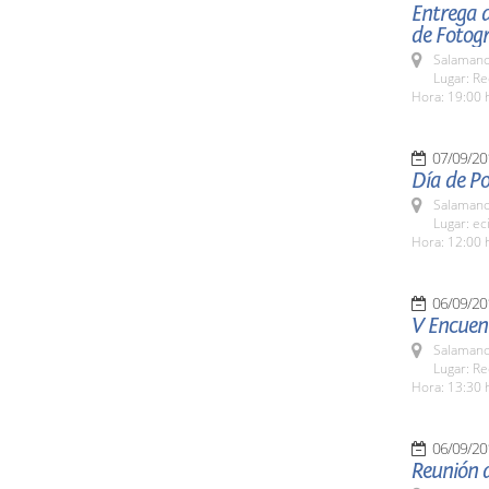
Entrega 
de Fotogr
Salamanc
Lugar: Re
Hora: 19:00 
07/09/20
Día de Po
Salamanc
Lugar: ec
Hora: 12:00 
06/09/20
V Encuent
Salamanc
Lugar: Re
Hora: 13:30 
06/09/20
Reunión d