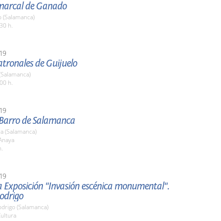
marcal de Ganado
o (Salamanca)
30 h.
19
atronales de Guijuelo
(Salamanca)
00 h.
19
l Barro de Salamanca
a (Salamanca)
 Anaya
h.
19
la Exposición "Invasión escénica monumental".
odrigo
odrigo (Salamanca)
ultura