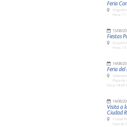
Feria Co
Vitigudin
Hora: 11:
15/08/20
Fiestas P
Guijuelo 
Hora: 13:
14/08/20
Feria de
Salamanc
Plaza de
Hora: 18:00 
14/08/20
Visita a 
Ciudad R
Ciudad R
Casa de C