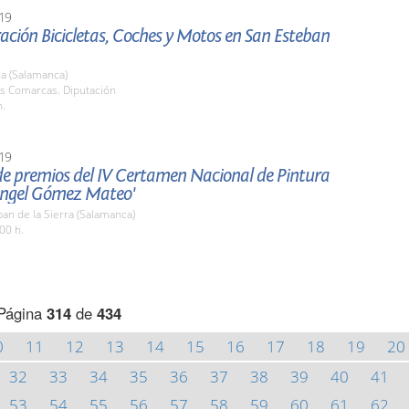
19
ción Bicicletas, Coches y Motos en San Esteban
a (Salamanca)
as Comarcas. Diputación
h.
19
de premios del IV Certamen Nacional de Pintura
Ángel Gómez Mateo'
an de la Sierra (Salamanca)
00 h.
Página
314
de
434
0
11
12
13
14
15
16
17
18
19
20
32
33
34
35
36
37
38
39
40
41
53
54
55
56
57
58
59
60
61
62