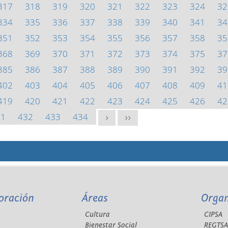
317
318
319
320
321
322
323
324
32
334
335
336
337
338
339
340
341
34
351
352
353
354
355
356
357
358
35
368
369
370
371
372
373
374
375
37
385
386
387
388
389
390
391
392
39
402
403
404
405
406
407
408
409
41
419
420
421
422
423
424
425
426
42
31
432
433
434
>
>>
oración
Áreas
Orga
Cultura
CIPSA
Bienestar Social
REGTS