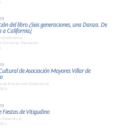
h.
19
ión del libro ¿Seis generaciones, una Danza. De
 a California¿
a (Salamanca)
as Comarcas. Diputación
h.
19
ultural de Asociación Mayores Villar de
o
a de Bracamonte (Salamanca)
00 h.
19
 Fiestas de Vitigudino
o (Salamanca)
00 h.