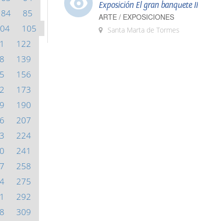
Exposición El gran banquete II
84
85
ARTE / EXPOSICIONES
04
105
Santa Marta de Tormes
1
122
8
139
5
156
2
173
9
190
6
207
3
224
0
241
7
258
4
275
1
292
8
309