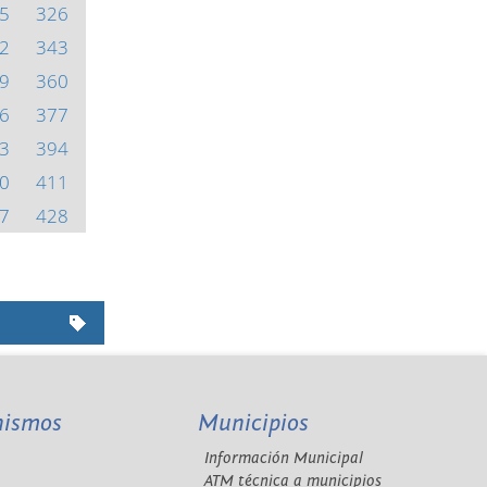
5
326
2
343
9
360
6
377
3
394
0
411
7
428
nismos
Municipios
Información Municipal
A
ATM técnica a municipios