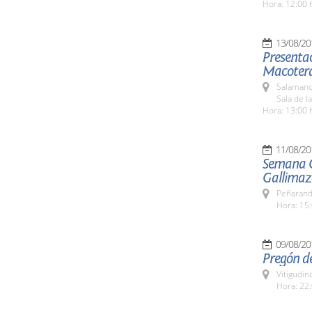
Hora: 12:00 
13/08/20
Presentac
Macotera
Salamanc
Sala de l
Hora: 13:00 
11/08/20
Semana C
Gallimaz
Peñarand
Hora: 15:
09/08/20
Pregón de
Vitigudin
Hora: 22: