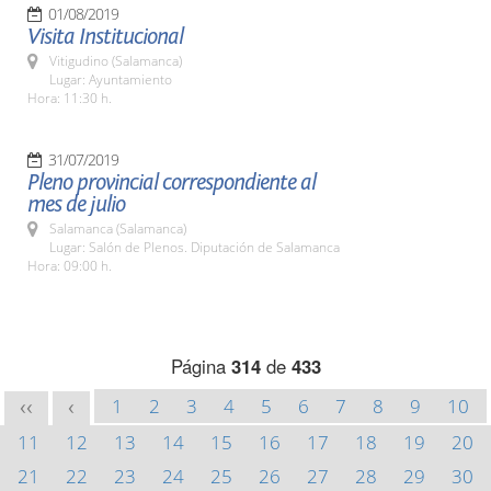
01/08/2019
Visita Institucional
Vitigudino (Salamanca)
Lugar: Ayuntamiento
Hora: 11:30 h.
31/07/2019
Pleno provincial correspondiente al
mes de julio
Salamanca (Salamanca)
Lugar: Salón de Plenos. Diputación de Salamanca
Hora: 09:00 h.
Página
314
de
433
1
2
3
4
5
6
7
8
9
10
<<
<
11
12
13
14
15
16
17
18
19
20
21
22
23
24
25
26
27
28
29
30