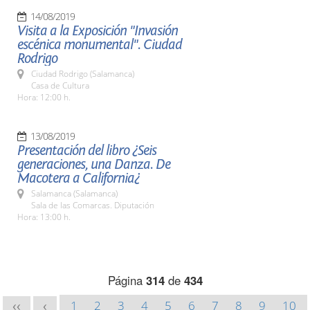
14/08/2019
Visita a la Exposición "Invasión
escénica monumental". Ciudad
Rodrigo
Ciudad Rodrigo (Salamanca)
Casa de Cultura
Hora: 12:00 h.
13/08/2019
Presentación del libro ¿Seis
generaciones, una Danza. De
Macotera a California¿
Salamanca (Salamanca)
Sala de las Comarcas. Diputación
Hora: 13:00 h.
Página
314
de
434
1
2
3
4
5
6
7
8
9
10
<<
<