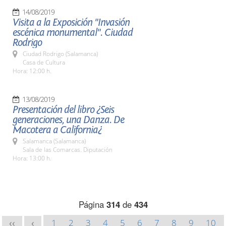
14/08/2019
Visita a la Exposición "Invasión
escénica monumental". Ciudad
Rodrigo
Ciudad Rodrigo (Salamanca)
Casa de Cultura
Hora: 12:00 h.
13/08/2019
Presentación del libro ¿Seis
generaciones, una Danza. De
Macotera a California¿
Salamanca (Salamanca)
Sala de las Comarcas. Diputación
Hora: 13:00 h.
Página
314
de
434
1
2
3
4
5
6
7
8
9
10
<<
<