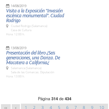
14/08/2019
Visita a la Exposición "Invasión
escénica monumental". Ciudad
Rodrigo
Ciudad Rodrigo (Salamanca)
Casa de Cultura
Hora: 12:00 h.
13/08/2019
Presentación del libro ¿Seis
generaciones, una Danza. De
Macotera a California¿
Salamanca (Salamanca)
Sala de las Comarcas. Diputación
Hora: 13:00 h.
Página
314
de
434
1
2
3
4
5
6
7
8
9
10
<<
<