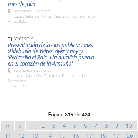
mes de julio
Salamanca (Salamanca)
Lugar: Salón de Plenos. Diputación de Salamanca
Hora: 09:00 h.
30/07/2019
Presentación de las las publicaciones
'Aldehuela de Yeltes. Ayer y hoy' y
'Pedrosillo el Ralo. Un humilde pueblo
en el corazón de la Armuña'
Salamanca (Salamanca)
Lugar: Sala de las Comarcas. Diputación de
Salamanca
Hora: 13:00 h.
Página
315
de
434
1
2
3
4
5
6
7
8
9
10
<<
<
11
12
13
14
15
16
17
18
19
20