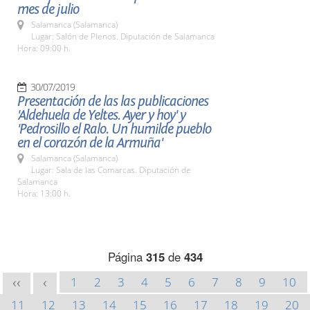
mes de julio
Salamanca (Salamanca)
Lugar: Salón de Plenos. Diputación de Salamanca
Hora: 09:00 h.
30/07/2019
Presentación de las las publicaciones
'Aldehuela de Yeltes. Ayer y hoy' y
'Pedrosillo el Ralo. Un humilde pueblo
en el corazón de la Armuña'
Salamanca (Salamanca)
Lugar: Sala de las Comarcas. Diputación de
Salamanca
Hora: 13:00 h.
Página
315
de
434
1
2
3
4
5
6
7
8
9
10
<<
<
11
12
13
14
15
16
17
18
19
20