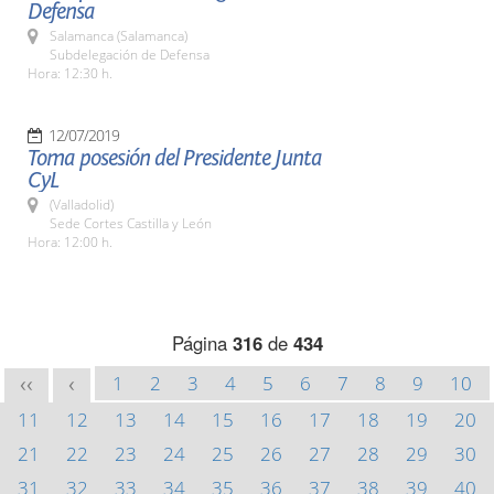
Defensa
Salamanca (Salamanca)
Subdelegación de Defensa
Hora: 12:30 h.
12/07/2019
Toma posesión del Presidente Junta
CyL
(Valladolid)
Sede Cortes Castilla y León
Hora: 12:00 h.
Página
316
de
434
1
2
3
4
5
6
7
8
9
10
<<
<
11
12
13
14
15
16
17
18
19
20
21
22
23
24
25
26
27
28
29
30
31
32
33
34
35
36
37
38
39
40