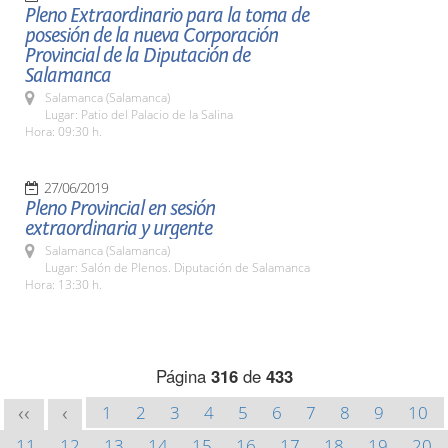
Pleno Extraordinario para la toma de
posesión de la nueva Corporación
Provincial de la Diputación de
Salamanca
Salamanca (Salamanca)
Lugar: Patio del Palacio de la Salina
Hora: 09:30 h.
27/06/2019
Pleno Provincial en sesión
extraordinaria y urgente
Salamanca (Salamanca)
Lugar: Salón de Plenos. Diputación de Salamanca
Hora: 13:30 h.
Página
316
de
433
1
2
3
4
5
6
7
8
9
10
<<
<
11
12
13
14
15
16
17
18
19
20