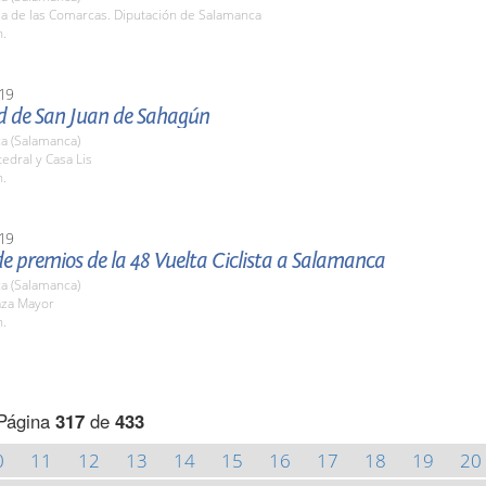
la de las Comarcas. Diputación de Salamanca
h.
19
ad de San Juan de Sahagún
a (Salamanca)
tedral y Casa Lis
h.
19
e premios de la 48 Vuelta Ciclista a Salamanca
a (Salamanca)
aza Mayor
h.
Página
317
de
433
0
11
12
13
14
15
16
17
18
19
20