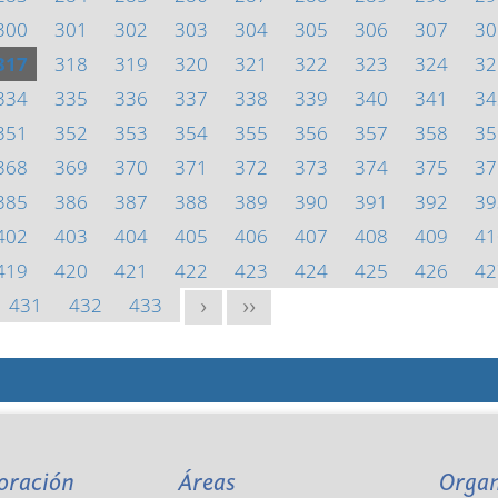
300
301
302
303
304
305
306
307
30
317
318
319
320
321
322
323
324
32
334
335
336
337
338
339
340
341
34
351
352
353
354
355
356
357
358
35
368
369
370
371
372
373
374
375
37
385
386
387
388
389
390
391
392
39
402
403
404
405
406
407
408
409
41
419
420
421
422
423
424
425
426
42
431
432
433
>
>>
oración
Áreas
Orga