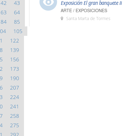
42
43
Exposición El gran banquete II
ARTE / EXPOSICIONES
63
64
Santa Marta de Tormes
84
85
04
105
1
122
8
139
5
156
2
173
9
190
6
207
3
224
0
241
7
258
4
275
1
292