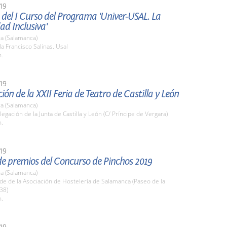
19
del I Curso del Programa 'Univer-USAL. La
ad Inclusiva'
a (Salamanca)
la Francisco Salinas. Usal
h.
19
ión de la XXII Feria de Teatro de Castilla y León
a (Salamanca)
legación de la Junta de Castilla y León (C/ Príncipe de Vergara)
h.
19
de premios del Concurso de Pinchos 2019
a (Salamanca)
de de la Asociación de Hostelería de Salamanca (Paseo de la
38)
h.
19