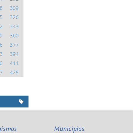
8
309
5
326
2
343
9
360
6
377
3
394
0
411
7
428
nismos
Municipios