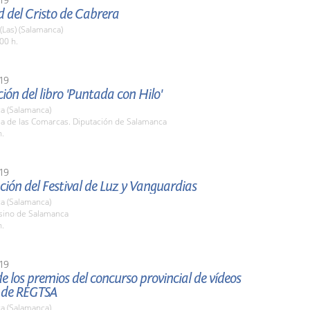
d del Cristo de Cabrera
 (Las) (Salamanca)
00 h.
19
ión del libro 'Puntada con Hilo'
a (Salamanca)
la de las Comarcas. Diputación de Salamanca
h.
19
ión del Festival de Luz y Vanguardias
a (Salamanca)
asino de Salamanca
h.
19
e los premios del concurso provincial de vídeos
s de REGTSA
a (Salamanca)