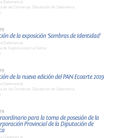
a (Salamanca)
la de las Comarcas. Diputación de Salamanca
h.
19
ión de la exposición 'Sombras de Identidad'
a (Salamanca)
la de Exposiciones La Salina
h.
19
ión de la nueva edición del PAN Ecoarte 2019
a (Salamanca)
la de las Comarcas. Diputación de Salamanca
h.
19
raordinario para la toma de posesión de la
poración Provincial de la Diputación de
ca
a (Salamanca)