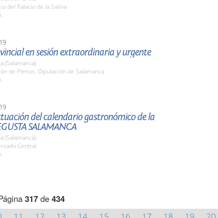
io del Palacio de la Salina
h.
19
vincial en sesión extraordinaria y urgente
a (Salamanca)
lón de Plenos. Diputación de Salamanca
h.
19
tuación del calendario gastronómico de la
EGUSTA SALAMANCA
a (Salamanca)
ercado Central
h.
Página
317
de
434
0
11
12
13
14
15
16
17
18
19
20