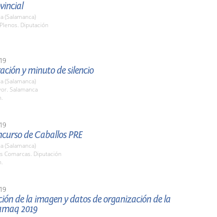
vincial
a (Salamanca)
Plenos. Diputación
19
ción y minuto de silencio
a (Salamanca)
yor. Salamanca
h.
19
ncurso de Caballos PRE
a (Salamanca)
as Comarcas. Diputación
h.
19
ión de la imagen y datos de organización de la
lamaq 2019