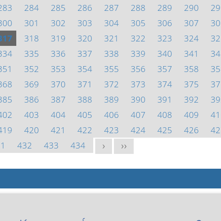
283
284
285
286
287
288
289
290
29
300
301
302
303
304
305
306
307
30
317
318
319
320
321
322
323
324
32
334
335
336
337
338
339
340
341
34
351
352
353
354
355
356
357
358
35
368
369
370
371
372
373
374
375
37
385
386
387
388
389
390
391
392
39
402
403
404
405
406
407
408
409
41
419
420
421
422
423
424
425
426
42
31
432
433
434
>
>>