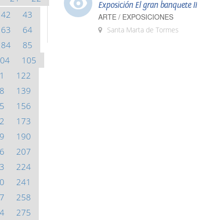
Exposición El gran banquete II
42
43
ARTE / EXPOSICIONES
63
64
Santa Marta de Tormes
84
85
04
105
1
122
8
139
5
156
2
173
9
190
6
207
3
224
0
241
7
258
4
275