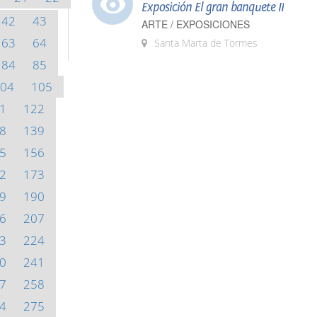
Exposición El gran banquete II
42
43
ARTE / EXPOSICIONES
63
64
Santa Marta de Tormes
84
85
04
105
1
122
8
139
5
156
2
173
9
190
6
207
3
224
0
241
7
258
4
275