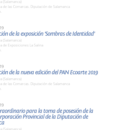
a (Salamanca)
la de las Comarcas. Diputación de Salamanca
h.
19
ión de la exposición 'Sombras de Identidad'
a (Salamanca)
la de Exposiciones La Salina
h.
19
ión de la nueva edición del PAN Ecoarte 2019
a (Salamanca)
la de las Comarcas. Diputación de Salamanca
h.
19
raordinario para la toma de posesión de la
poración Provincial de la Diputación de
ca
a (Salamanca)