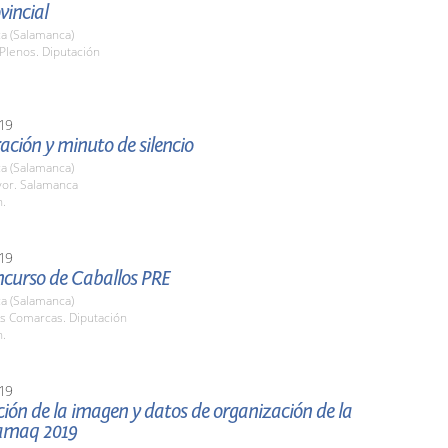
vincial
a (Salamanca)
Plenos. Diputación
19
ción y minuto de silencio
a (Salamanca)
yor. Salamanca
h.
19
ncurso de Caballos PRE
a (Salamanca)
as Comarcas. Diputación
h.
19
ión de la imagen y datos de organización de la
lamaq 2019