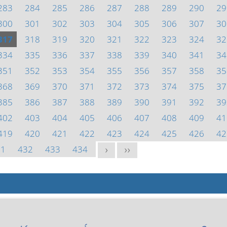
283
284
285
286
287
288
289
290
29
300
301
302
303
304
305
306
307
30
317
318
319
320
321
322
323
324
32
334
335
336
337
338
339
340
341
34
351
352
353
354
355
356
357
358
35
368
369
370
371
372
373
374
375
37
385
386
387
388
389
390
391
392
39
402
403
404
405
406
407
408
409
41
419
420
421
422
423
424
425
426
42
31
432
433
434
>
>>