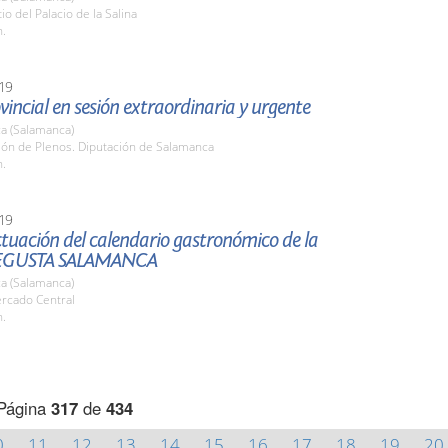
io del Palacio de la Salina
h.
19
vincial en sesión extraordinaria y urgente
a (Salamanca)
lón de Plenos. Diputación de Salamanca
h.
19
tuación del calendario gastronómico de la
EGUSTA SALAMANCA
a (Salamanca)
ercado Central
h.
Página
317
de
434
0
11
12
13
14
15
16
17
18
19
20