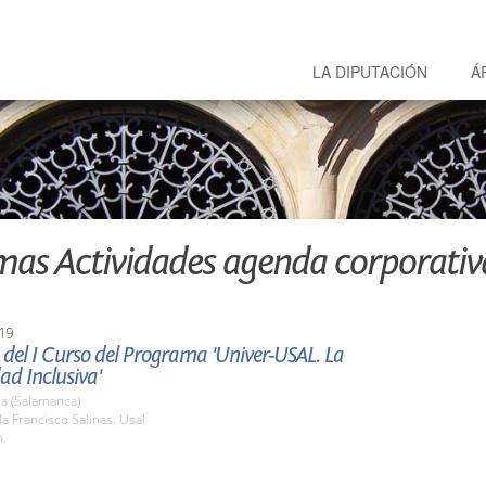
LA DIPUTACIÓN
Á
mas Actividades agenda corporativ
19
del I Curso del Programa 'Univer-USAL. La
ad Inclusiva'
a (Salamanca)
la Francisco Salinas. Usal
h.