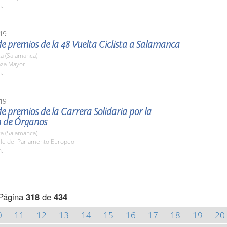
h.
19
e premios de la 48 Vuelta Ciclista a Salamanca
a (Salamanca)
aza Mayor
h.
19
e premios de la Carrera Solidaria por la
 de Órganos
a (Salamanca)
lle del Parlamento Europeo
h.
Página
318
de
434
0
11
12
13
14
15
16
17
18
19
20