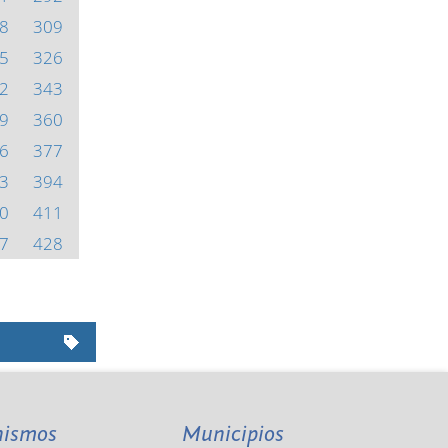
8
309
5
326
2
343
9
360
6
377
3
394
0
411
7
428
nismos
Municipios