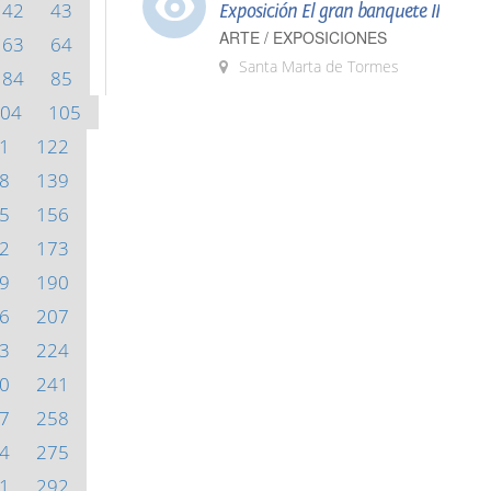
42
43
Exposición El gran banquete II
ARTE / EXPOSICIONES
63
64
Santa Marta de Tormes
84
85
04
105
1
122
8
139
5
156
2
173
9
190
6
207
3
224
0
241
7
258
4
275
1
292