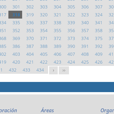
300
301
302
303
304
305
306
307
30
317
318
319
320
321
322
323
324
32
334
335
336
337
338
339
340
341
34
351
352
353
354
355
356
357
358
35
368
369
370
371
372
373
374
375
37
385
386
387
388
389
390
391
392
39
402
403
404
405
406
407
408
409
41
419
420
421
422
423
424
425
426
42
31
432
433
434
>
>>
oración
Áreas
Orga