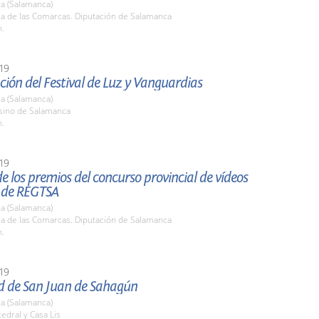
a (Salamanca)
la de las Comarcas. Diputación de Salamanca
h.
19
ión del Festival de Luz y Vanguardias
a (Salamanca)
asino de Salamanca
h.
19
e los premios del concurso provincial de vídeos
s de REGTSA
a (Salamanca)
la de las Comarcas. Diputación de Salamanca
h.
19
ad de San Juan de Sahagún
a (Salamanca)
tedral y Casa Lis