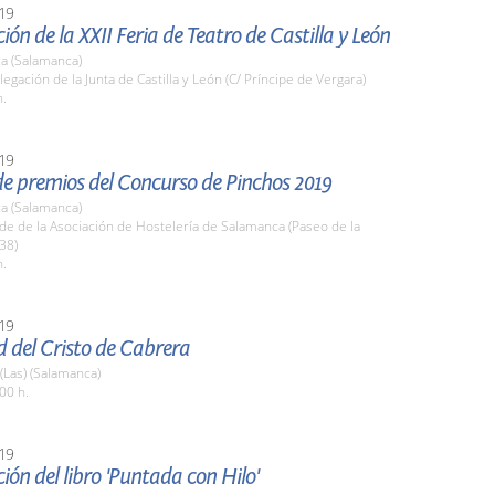
19
ión de la XXII Feria de Teatro de Castilla y León
a (Salamanca)
legación de la Junta de Castilla y León (C/ Príncipe de Vergara)
h.
19
de premios del Concurso de Pinchos 2019
a (Salamanca)
de de la Asociación de Hostelería de Salamanca (Paseo de la
38)
h.
19
d del Cristo de Cabrera
 (Las) (Salamanca)
00 h.
19
ión del libro 'Puntada con Hilo'