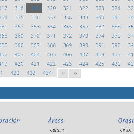
317
318
319
320
321
322
323
324
32
334
335
336
337
338
339
340
341
34
351
352
353
354
355
356
357
358
35
368
369
370
371
372
373
374
375
37
385
386
387
388
389
390
391
392
39
402
403
404
405
406
407
408
409
41
419
420
421
422
423
424
425
426
42
31
432
433
434
>
>>
oración
Áreas
Orga
Cultura
CIPSA