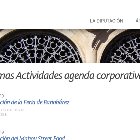
LA DIPUTACIÓN
Á
mas Actividades agenda corporativ
19
ción de la Feria de Bañobárez
z (Salamanca)
00 h.
19
ción del Mahou Street Food