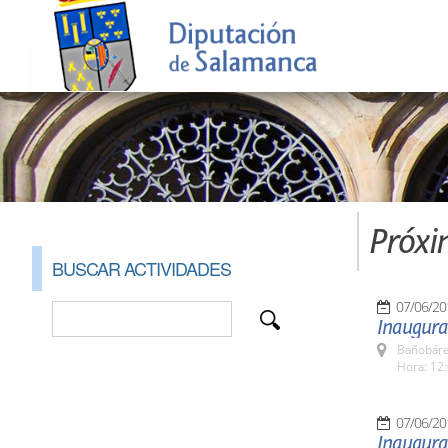
Próxi
BUSCAR ACTIVIDADES
07/06/20
Inaugura
Bañobáre
Hora: 12:
07/06/20
Inaugura