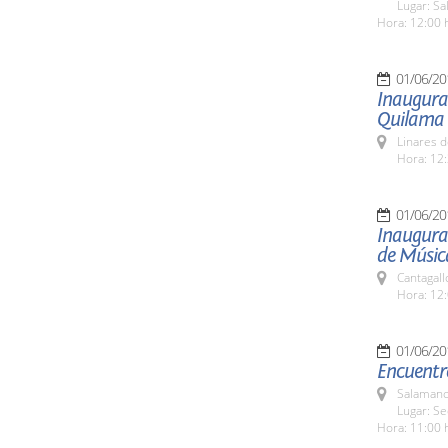
Lugar: Sa
Hora: 12:00 
01/06/20
Inaugurac
Quilama
Linares d
Hora: 12:
01/06/20
Inaugurac
de Músic
Cantagall
Hora: 12:
01/06/20
Encuentr
Salamanc
Lugar: Se
Hora: 11:00 