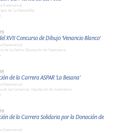
a (Salamanca)
rque de La Alamedilla
h.
19
el XVII Concurso de Dibujo 'Venancio Blanco'
a (Salamanca)
tio de La Salina. Diputación de Salamanca
h.
19
ión de la Carrera ASPAR 'La Besana'
a (Salamanca)
la de las Comarcas. Diputación de Salamanca
h.
19
ión de la Carrera Solidaria por la Donación de
a (Salamanca)