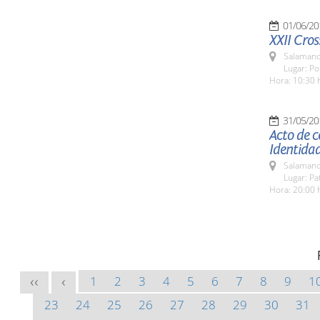
01/06/20
XXII Cros
Salamanc
Lugar: Pol
Hora: 10:30 
31/05/20
Acto de c
Identida
Salamanc
Lugar: Pa
Hora: 20:00 
1
2
3
4
5
6
7
8
9
1
<<
<
23
24
25
26
27
28
29
30
31