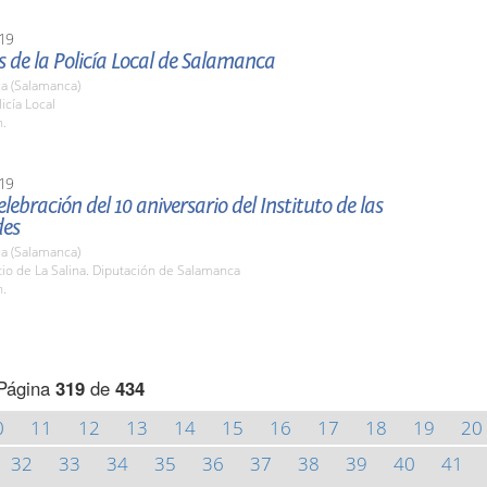
19
s de la Policía Local de Salamanca
a (Salamanca)
icía Local
h.
19
elebración del 10 aniversario del Instituto de las
des
a (Salamanca)
tio de La Salina. Diputación de Salamanca
h.
Página
319
de
434
0
11
12
13
14
15
16
17
18
19
20
32
33
34
35
36
37
38
39
40
41