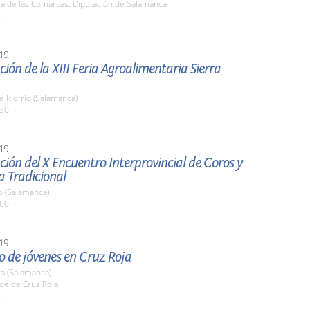
la de las Comarcas. Diputación de Salamanca
h.
19
ión de la XIII Feria Agroalimentaria Sierra
e Riofrío (Salamanca)
30 h.
19
ión del X Encuentro Interprovincial de Coros y
a Tradicional
o (Salamanca)
00 h.
19
o de jóvenes en Cruz Roja
a (Salamanca)
de de Cruz Roja
h.