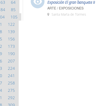
63
64
Exposición El gran banquete II
ARTE / EXPOSICIONES
84
85
Santa Marta de Tormes
04
105
1
122
8
139
5
156
2
173
9
190
6
207
3
224
0
241
7
258
4
275
1
292
8
309