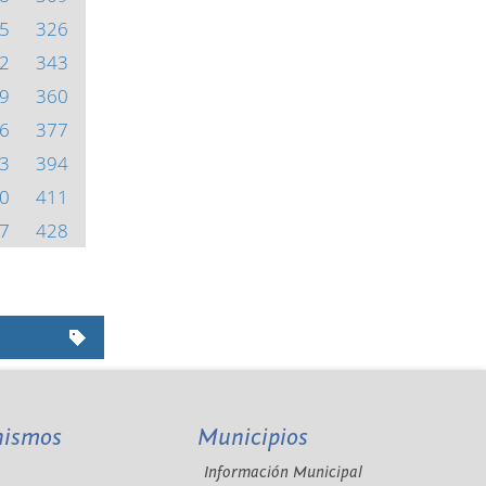
5
326
2
343
9
360
6
377
3
394
0
411
7
428
nismos
Municipios
Información Municipal