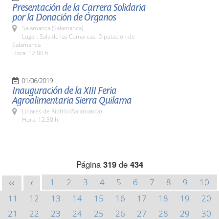
Presentación de la Carrera Solidaria
por la Donación de Órganos
Salamanca (Salamanca)
Lugar: Sala de las Comarcas. Diputación de
Salamanca
Hora: 12:00 h.
01/06/2019
Inauguración de la XIII Feria
Agroalimentaria Sierra Quilama
Linares de Riofrío (Salamanca)
Hora: 12:30 h.
Página
319
de
434
1
2
3
4
5
6
7
8
9
10
<<
<
11
12
13
14
15
16
17
18
19
20
21
22
23
24
25
26
27
28
29
30