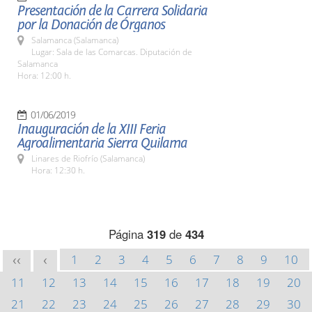
Presentación de la Carrera Solidaria
por la Donación de Órganos
Salamanca (Salamanca)
Lugar: Sala de las Comarcas. Diputación de
Salamanca
Hora: 12:00 h.
01/06/2019
Inauguración de la XIII Feria
Agroalimentaria Sierra Quilama
Linares de Riofrío (Salamanca)
Hora: 12:30 h.
Página
319
de
434
1
2
3
4
5
6
7
8
9
10
<<
<
11
12
13
14
15
16
17
18
19
20
21
22
23
24
25
26
27
28
29
30