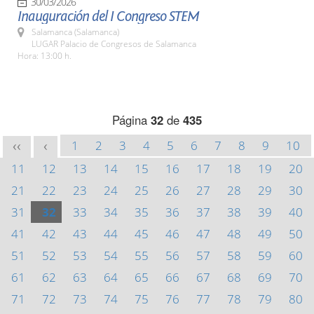
30/03/2026
Inauguración del I Congreso STEM
Salamanca (Salamanca)
LUGAR Palacio de Congresos de Salamanca
Hora: 13:00 h.
Página
32
de
435
1
2
3
4
5
6
7
8
9
10
<<
<
11
12
13
14
15
16
17
18
19
20
21
22
23
24
25
26
27
28
29
30
31
32
33
34
35
36
37
38
39
40
41
42
43
44
45
46
47
48
49
50
51
52
53
54
55
56
57
58
59
60
61
62
63
64
65
66
67
68
69
70
71
72
73
74
75
76
77
78
79
80