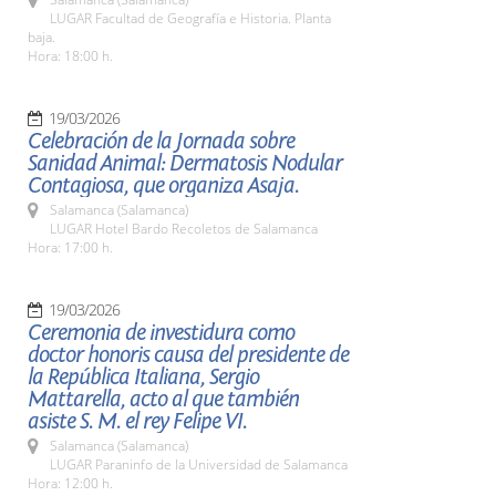
LUGAR Facultad de Geografía e Historia. Planta
baja.
Hora: 18:00 h.
19/03/2026
Celebración de la Jornada sobre
Sanidad Animal: Dermatosis Nodular
Contagiosa, que organiza Asaja.
Salamanca (Salamanca)
LUGAR Hotel Bardo Recoletos de Salamanca
Hora: 17:00 h.
19/03/2026
Ceremonia de investidura como
doctor honoris causa del presidente de
la República Italiana, Sergio
Mattarella, acto al que también
asiste S. M. el rey Felipe VI.
Salamanca (Salamanca)
LUGAR Paraninfo de la Universidad de Salamanca
Hora: 12:00 h.