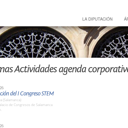
LA DIPUTACIÓN
Á
mas Actividades agenda corporativ
26
ción del I Congreso STEM
a (Salamanca)
lacio de Congresos de Salamanca
h.
26