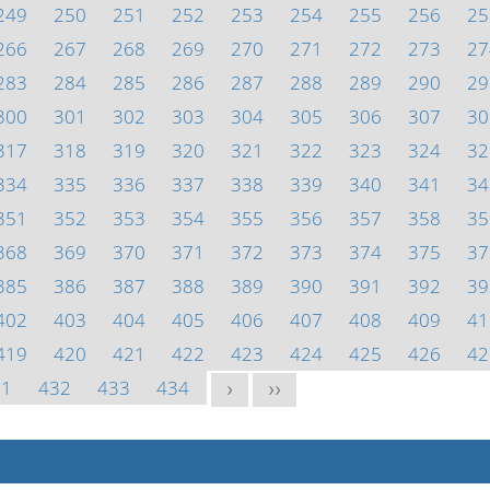
249
250
251
252
253
254
255
256
25
266
267
268
269
270
271
272
273
27
283
284
285
286
287
288
289
290
29
300
301
302
303
304
305
306
307
30
317
318
319
320
321
322
323
324
32
334
335
336
337
338
339
340
341
34
351
352
353
354
355
356
357
358
35
368
369
370
371
372
373
374
375
37
385
386
387
388
389
390
391
392
39
402
403
404
405
406
407
408
409
41
419
420
421
422
423
424
425
426
42
31
432
433
434
>
>>