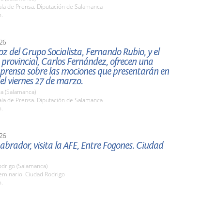
la de Prensa. Diputación de Salamanca
h.
26
oz del Grupo Socialista, Fernando Rubio, y el
provincial, Carlos Fernández, ofrecen una
 prensa sobre las mociones que presentarán en
del viernes 27 de marzo.
a (Salamanca)
la de Prensa. Diputación de Salamanca
h.
26
abrador, visita la AFE, Entre Fogones. Ciudad
odrigo (Salamanca)
minario. Ciudad Rodrigo
h.