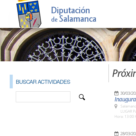
Próxi
BUSCAR ACTIVIDADES
30/03/20
Inaugura
Salamanc
LUGAR Pa
Hora: 13:00 
28/03/20