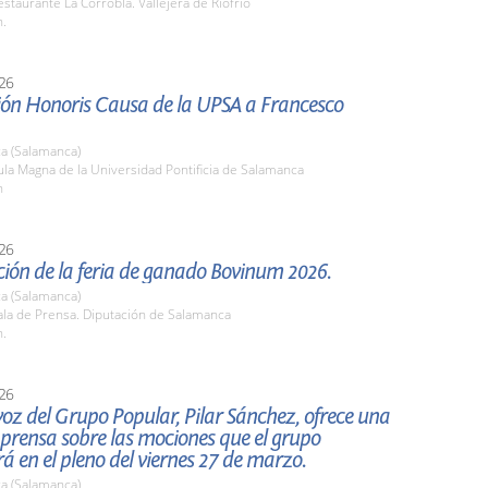
taurante La Corrobla. Vallejera de Riofrío
h.
26
ión Honoris Causa de la UPSA a Francesco
a (Salamanca)
la Magna de la Universidad Pontificia de Salamanca
h
26
ión de la feria de ganado Bovinum 2026.
a (Salamanca)
la de Prensa. Diputación de Salamanca
h.
26
oz del Grupo Popular, Pilar Sánchez, ofrece una
prensa sobre las mociones que el grupo
á en el pleno del viernes 27 de marzo.
a (Salamanca)