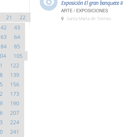
Exposición El gran banquete II
ARTE / EXPOSICIONES
21
22
Santa Marta de Tormes
42
43
63
64
84
85
04
105
1
122
8
139
5
156
2
173
9
190
6
207
3
224
0
241