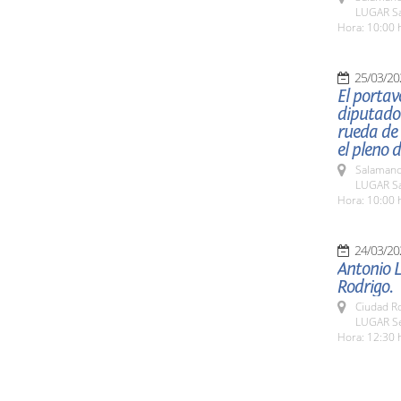
LUGAR Sa
Hora: 10:00 
25/03/20
El portav
diputado 
rueda de
el pleno 
Salamanc
LUGAR Sa
Hora: 10:00 
24/03/20
Antonio L
Rodrigo.
Ciudad R
LUGAR Se
Hora: 12:30 