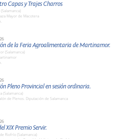
tro Capas y Trajes Charros
 (Salamanca)
aza Mayor de Macotera
h.
26
ón de la Feria Agroalimentaria de Martinamor.
or (Salamanca)
artinamor
h.
26
ón Pleno Provincial en sesión ordinaria.
a (Salamanca)
lón de Plenos. Diputación de Salamanca
26
el XIX Premio Servir.
 de Riofrío (Salamanca)