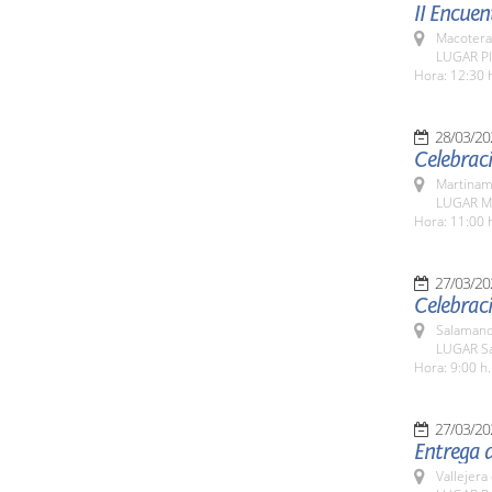
II Encuen
Macotera
LUGAR Pl
Hora: 12:30 
28/03/20
Celebraci
Martinam
LUGAR M
Hora: 11:00 
27/03/20
Celebraci
Salamanc
LUGAR Sa
Hora: 9:00 h.
27/03/20
Entrega d
Vallejera