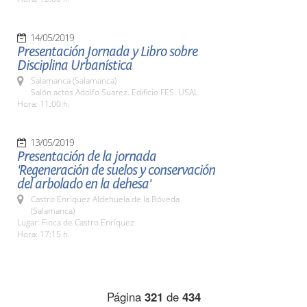
14/05/2019
Presentación Jornada y Libro sobre
Disciplina Urbanística
Salamanca (Salamanca)
Salón actos Adolfo Suarez. Edificio FES. USAL
Hora: 11:00 h.
13/05/2019
Presentación de la jornada
'Regeneración de suelos y conservación
del arbolado en la dehesa'
Castro Enriquez Aldehuela de la Bóveda
(Salamanca)
Lugar: Finca de Castro Enríquez
Hora: 17:15 h.
Página
321
de
434