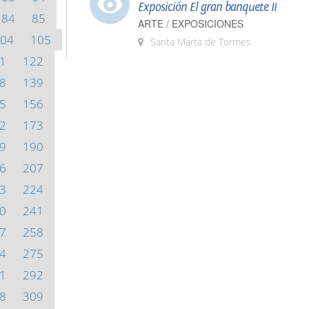
Exposición El gran banquete II
84
85
ARTE / EXPOSICIONES
04
105
Santa Marta de Tormes
1
122
8
139
5
156
2
173
9
190
6
207
3
224
0
241
7
258
4
275
1
292
8
309