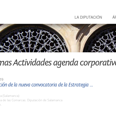
LA DIPUTACIÓN
Á
mas Actividades agenda corporativ
19
ión de la nueva convocatoria de la Estrategia de
a (Salamanca)
la de las Comarcas. Diputación de Salamanca
h.