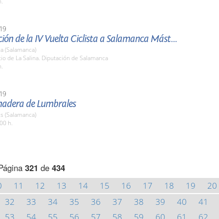
h.
19
Presentación de la IV Vuelta Ciclista a Salamanca Máster
a (Salamanca)
tio de La Salina. Diputación de Salamanca
h.
19
nadera de Lumbrales
s (Salamanca)
00 h.
Página
321
de
434
0
11
12
13
14
15
16
17
18
19
20
32
33
34
35
36
37
38
39
40
41
53
54
55
56
57
58
59
60
61
62