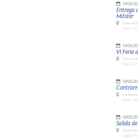
19/05/20
Entrega d
Máster
Salamanc
Hora: 13:
19/05/20
VI Feria 
Fuente de
Hora: 12:
18/05/20
Contrarre
Carbajosa
Hora: 19:
18/05/20
Salida de
Salamanc
Lugar: Pi