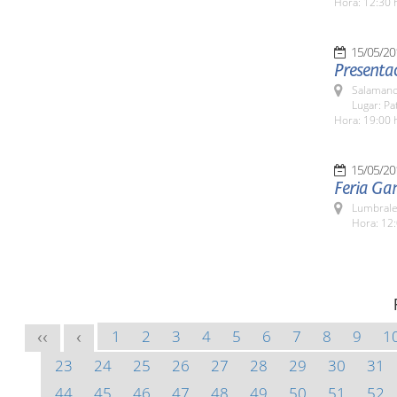
Hora: 12:30 
15/05/20
Salamanc
Lugar: Pa
Hora: 19:00 
15/05/20
Feria Ga
Lumbrale
Hora: 12:
1
2
3
4
5
6
7
8
9
1
<<
<
23
24
25
26
27
28
29
30
31
44
45
46
47
48
49
50
51
52