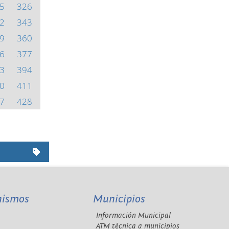
5
326
2
343
9
360
6
377
3
394
0
411
7
428
nismos
Municipios
Información Municipal
A
ATM técnica a municipios