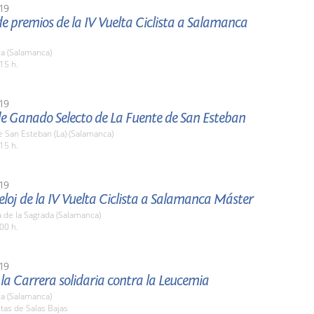
19
e premios de la IV Vuelta Ciclista a Salamanca
a (Salamanca)
15 h.
19
de Ganado Selecto de La Fuente de San Esteban
 San Esteban (La) (Salamanca)
15 h.
19
loj de la IV Vuelta Ciclista a Salamanca Máster
 de la Sagrada (Salamanca)
00 h.
19
 la Carrera solidaria contra la Leucemia
a (Salamanca)
stas de Salas Bajas