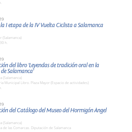
h.
19
 la I etapa de la IV Vuelta Ciclista a Salamanca
r (Salamanca)
30 h.
19
ión del libro 'Leyendas de tradición oral en la
a de Salamanca'
a (Salamanca)
ria Municipal Libro. Plaza Mayor (Espacio de actividades)
h.
19
ción del Catálogo del Museo del Hormigón Ángel
a (Salamanca)
la de las Comarcas. Diputación de Salamanca