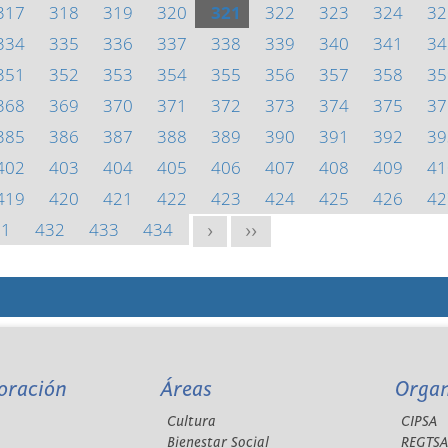
317
318
319
320
321
322
323
324
32
334
335
336
337
338
339
340
341
34
351
352
353
354
355
356
357
358
35
368
369
370
371
372
373
374
375
37
385
386
387
388
389
390
391
392
39
402
403
404
405
406
407
408
409
41
419
420
421
422
423
424
425
426
42
31
432
433
434
>
>>
oración
Áreas
Orga
Cultura
CIPSA
Bienestar Social
REGTS