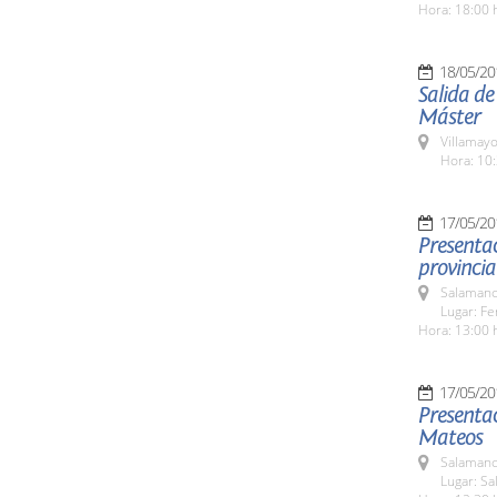
Hora: 18:00 
18/05/20
Salida de
Máster
Villamayo
Hora: 10:
17/05/20
Presentac
provinci
Salamanc
Lugar: Fe
Hora: 13:00 
17/05/20
Presenta
Mateos
Salamanc
Lugar: Sa