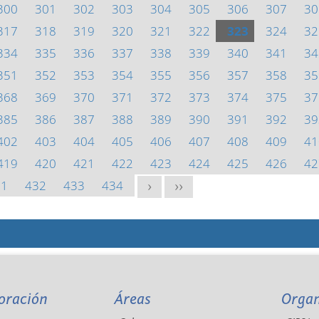
300
301
302
303
304
305
306
307
30
317
318
319
320
321
322
323
324
32
334
335
336
337
338
339
340
341
34
351
352
353
354
355
356
357
358
35
368
369
370
371
372
373
374
375
37
385
386
387
388
389
390
391
392
39
402
403
404
405
406
407
408
409
41
419
420
421
422
423
424
425
426
42
31
432
433
434
>
>>
oración
Áreas
Orga