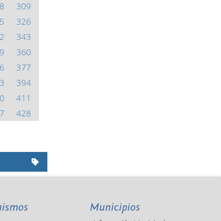
8
309
5
326
2
343
9
360
6
377
3
394
0
411
7
428
nismos
Municipios