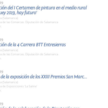
19
ión del I Certamen de pintura en el medio rural
buey 2019, hay futuro'
a (Salamanca)
la de las Comarcas. Diputación de Salamanca
h.
19
ión de la 4 Carrera BTT Entresierras
a (Salamanca)
la de las Comarcas. Diputación de Salamanca
h.
19
Apertura de la exposición de los XXIII Premios San Marcos
a (Salamanca)
la de Exposiciones 'La Salina'
h.
19