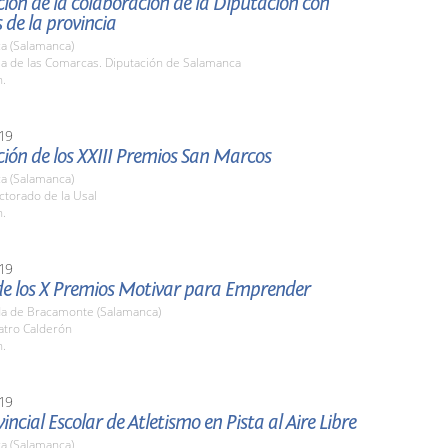
ión de la colaboración de la Diputación con
de la provincia
a (Salamanca)
la de las Comarcas. Diputación de Salamanca
h.
19
ión de los XXIII Premios San Marcos
a (Salamanca)
ctorado de la Usal
h.
19
de los X Premios Motivar para Emprender
a de Bracamonte (Salamanca)
atro Calderón
h.
19
vincial Escolar de Atletismo en Pista al Aire Libre
a (Salamanca)