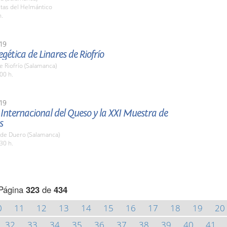
stas del Helmántico
h.
19
egética de Linares de Riofrío
e Riofrío (Salamanca)
00 h.
19
 Internacional del Queso y la XXI Muestra de
s
 de Duero (Salamanca)
30 h.
Página
323
de
434
0
11
12
13
14
15
16
17
18
19
20
32
33
34
35
36
37
38
39
40
41