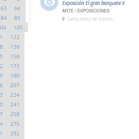
Exposición El gran banquete II
63
64
ARTE / EXPOSICIONES
84
85
Santa Marta de Tormes
04
105
1
122
8
139
5
156
2
173
9
190
6
207
3
224
0
241
7
258
4
275
1
292