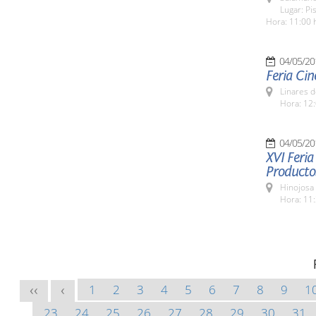
Lugar: Pi
Hora: 11:00 
04/05/20
Feria Cin
Linares d
Hora: 12:
04/05/20
XVI Feria
Producto
Hinojosa
Hora: 11:
1
2
3
4
5
6
7
8
9
1
<<
<
23
24
25
26
27
28
29
30
31