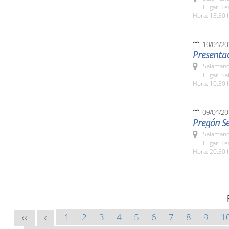
Lugar: Te
Hora: 13:30 
10/04/20
Presentaci
Salamanc
Lugar: Sa
Hora: 10:30 
09/04/20
Pregón S
Salamanc
Lugar: Te
Hora: 20:30 
1
2
3
4
5
6
7
8
9
1
<<
<