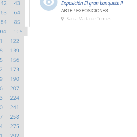
42
43
Exposición El gran banquete II
ARTE / EXPOSICIONES
63
64
Santa Marta de Tormes
84
85
04
105
1
122
8
139
5
156
2
173
9
190
6
207
3
224
0
241
7
258
4
275
1
292