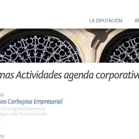
LA DIPUTACIÓN
Á
mas Actividades agenda corporativ
19
mios Carbajosa Empresarial
 de la Sagrada (Salamanca)
legio Isabel Reina de Castilla
h.
19