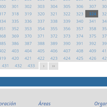
300
301
302
303
304
305
306
307
30
317
318
319
320
321
322
323
324
32
334
335
336
337
338
339
340
341
34
351
352
353
354
355
356
357
358
35
368
369
370
371
372
373
374
375
37
385
386
387
388
389
390
391
392
39
402
403
404
405
406
407
408
409
41
419
420
421
422
423
424
425
426
42
431
432
433
>
>>
oración
Áreas
Orga