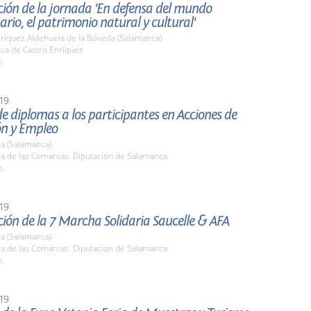
ión de la jornada 'En defensa del mundo
rio, el patrimonio natural y cultural'
nriquez Aldehuela de la Bóveda (Salamanca)
nca de Castro Enríquez
h.
19
e diplomas a los participantes en Acciones de
n y Empleo
a (Salamanca)
la de las Comarcas. Diputación de Salamanca
h.
19
ión de la 7 Marcha Solidaria Saucelle & AFA
a (Salamanca)
la de las Comarcas. Diputación de Salamanca
h.
19