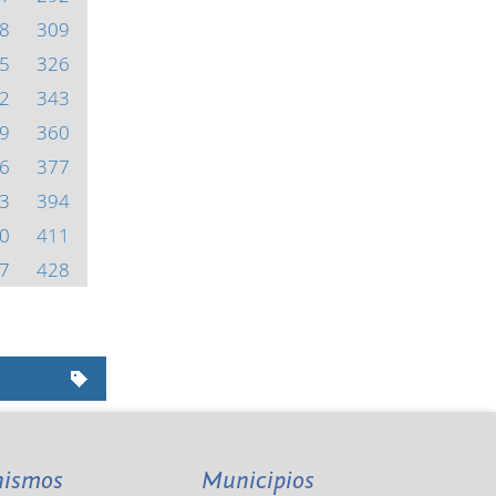
8
309
5
326
2
343
9
360
6
377
3
394
0
411
7
428
nismos
Municipios