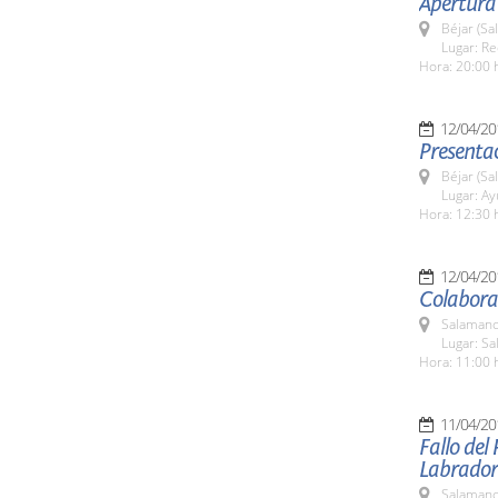
Apertura 
Béjar (Sa
Lugar: Re
Hora: 20:00 
12/04/20
Presentac
Béjar (Sa
Lugar: A
Hora: 12:30 
12/04/20
Colabora
Salamanc
Lugar: Sa
Hora: 11:00 
11/04/20
Fallo del
Labrador
Salamanc