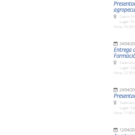
Presentac
agropecua
Castro E
Lugar: Fi
Hora: 16:30 
24/04/20
Entrega d
Formació
Salamanc
Lugar: Sa
Hora: 12:30 
24/04/20
Presentac
Salamanc
Lugar: Sa
Hora: 11:00 
12/04/20