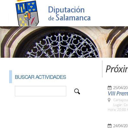
Próxi
BUSCAR ACTIVIDADES
25/04/20
VIII Pre
Carbajosa
Lugar: Co
Hora: 20:00 
24/04/20