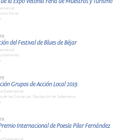
de la Expo Vetonia Feria de Muestras y Turismo
lamanca)
cinto Ferial
h.
19
ión del Festival de Blues de Béjar
lamanca)
yuntamiento
h.
19
ción Grupos de Acción Local 2019
a (Salamanca)
la de las Comarcas. Diputación de Salamanca
h.
19
 Premio Internacional de Poesía Pilar Fernández
a (Salamanca)