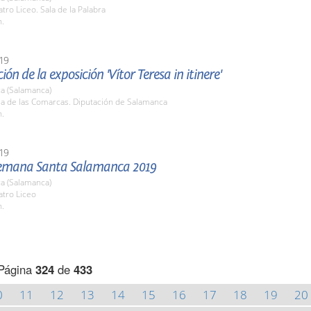
atro Liceo. Sala de la Palabra
h.
19
ón de la exposición 'Vítor Teresa in itinere'
a (Salamanca)
la de las Comarcas. Diputación de Salamanca
h.
19
emana Santa Salamanca 2019
a (Salamanca)
atro Liceo
h.
Página
324
de
433
0
11
12
13
14
15
16
17
18
19
20