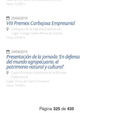
Hora: 12:00 h.
25/04/2019
VIII Premios Carbajosa Empresarial
Carbajosa de la Sagrada (Salamanca)
Lugar: Colegio Isabel Reina de Castilla
Hora: 20:00 h.
24/04/2019
Presentación de la jornada 'En defensa
del mundo agropecuario, el
patrimonio natural y cultural'
Castro Enriquez Aldehuela de la Bóveda
(Salamanca)
Lugar: Finca de Castro Enríquez
Hora: 16:30 h.
Página
325
de
435