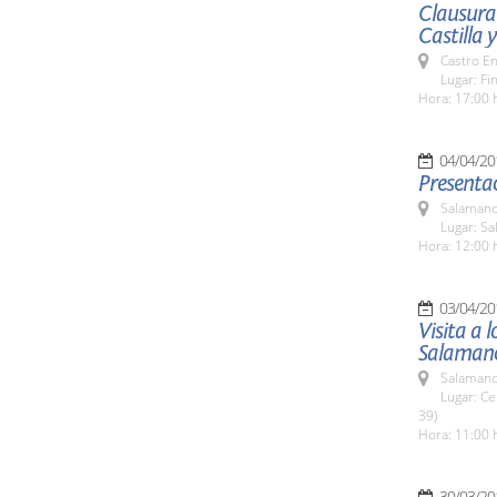
Clausura 
Castilla 
Castro E
Lugar: Fi
Hora: 17:00 
04/04/20
Presentac
Salamanc
Lugar: Sa
Hora: 12:00 
03/04/20
Visita a 
Salaman
Salamanc
Lugar: Ce
39)
Hora: 11:00 
30/03/20