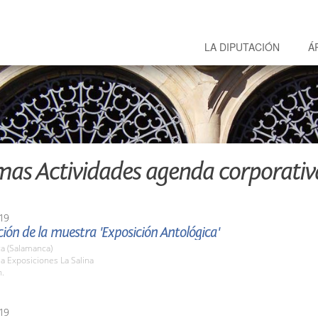
LA DIPUTACIÓN
Á
mas Actividades agenda corporativ
19
ión de la muestra 'Exposición Antológica'
a (Salamanca)
la Exposiciones La Salina
h.
19