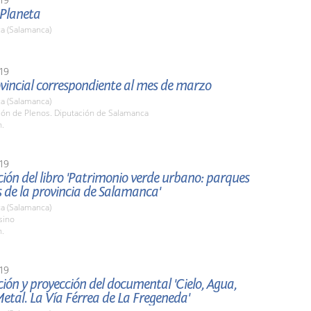
 Planeta
a (Salamanca)
19
vincial correspondiente al mes de marzo
a (Salamanca)
lón de Plenos. Diputación de Salamanca
h.
19
ión del libro 'Patrimonio verde urbano: parques
s de la provincia de Salamanca'
a (Salamanca)
sino
h.
19
ión y proyección del documental 'Cielo, Agua,
Metal. La Vía Férrea de La Fregeneda'