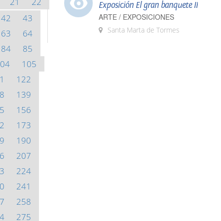
21
22
Exposición El gran banquete II
ARTE / EXPOSICIONES
42
43
Santa Marta de Tormes
63
64
84
85
04
105
1
122
8
139
5
156
2
173
9
190
6
207
3
224
0
241
7
258
4
275