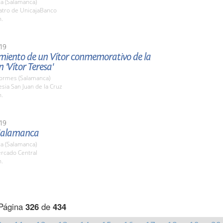
a (Salamanca)
eatro de UnicajaBanco
h.
19
miento de un Vítor conmemorativo de la
n 'Vítor Teresa'
Tormes (Salamanca)
lesia San Juan de la Cruz
h.
19
Salamanca
a (Salamanca)
ercado Central
h.
Página
326
de
434