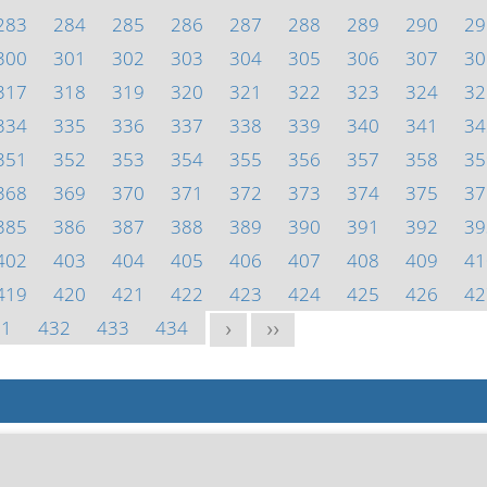
283
284
285
286
287
288
289
290
29
300
301
302
303
304
305
306
307
30
317
318
319
320
321
322
323
324
32
334
335
336
337
338
339
340
341
34
351
352
353
354
355
356
357
358
35
368
369
370
371
372
373
374
375
37
385
386
387
388
389
390
391
392
39
402
403
404
405
406
407
408
409
41
419
420
421
422
423
424
425
426
42
31
432
433
434
>
>>