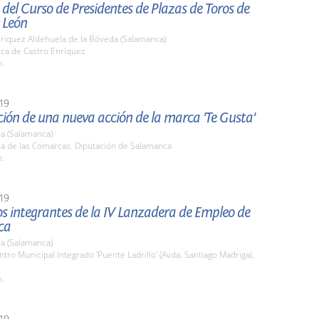
del Curso de Presidentes de Plazas de Toros de
y León
nriquez Aldehuela de la Bóveda (Salamanca)
nca de Castro Enríquez
h.
19
ión de una nueva acción de la marca 'Te Gusta'
a (Salamanca)
la de las Comarcas. Diputación de Salamanca
h.
19
los integrantes de la IV Lanzadera de Empleo de
ca
a (Salamanca)
ntro Municipal Integrado 'Puente Ladrillo' (Avda. Santiago Madrigal,
h.
19