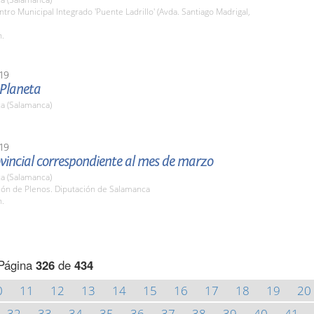
ntro Municipal Integrado 'Puente Ladrillo' (Avda. Santiago Madrigal,
h.
19
 Planeta
a (Salamanca)
19
vincial correspondiente al mes de marzo
a (Salamanca)
lón de Plenos. Diputación de Salamanca
h.
Página
326
de
434
0
11
12
13
14
15
16
17
18
19
20
32
33
34
35
36
37
38
39
40
41