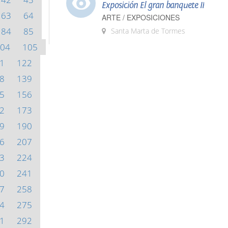
Exposición El gran banquete II
63
64
ARTE / EXPOSICIONES
84
85
Santa Marta de Tormes
04
105
1
122
8
139
5
156
2
173
9
190
6
207
3
224
0
241
7
258
4
275
1
292