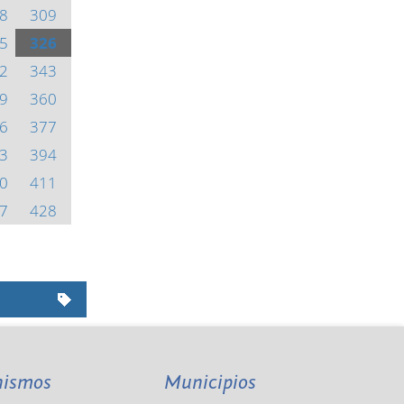
8
309
5
326
2
343
9
360
6
377
3
394
0
411
7
428
nismos
Municipios