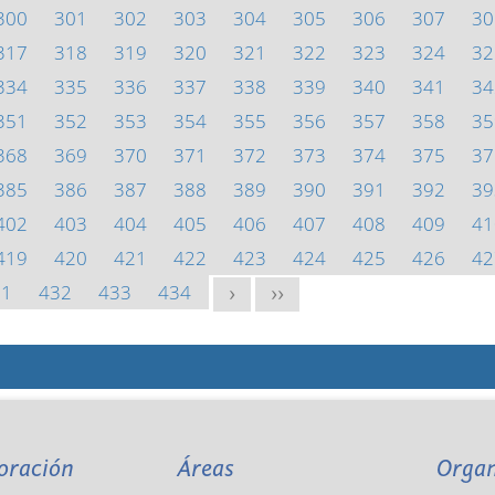
300
301
302
303
304
305
306
307
30
317
318
319
320
321
322
323
324
32
334
335
336
337
338
339
340
341
34
351
352
353
354
355
356
357
358
35
368
369
370
371
372
373
374
375
37
385
386
387
388
389
390
391
392
39
402
403
404
405
406
407
408
409
41
419
420
421
422
423
424
425
426
42
31
432
433
434
>
>>
oración
Áreas
Orga