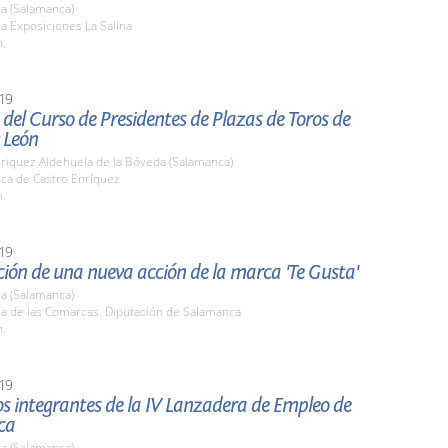
a (Salamanca)
la Exposiciones La Salina
h.
19
del Curso de Presidentes de Plazas de Toros de
y León
nriquez Aldehuela de la Bóveda (Salamanca)
nca de Castro Enríquez
h.
19
ión de una nueva acción de la marca 'Te Gusta'
a (Salamanca)
la de las Comarcas. Diputación de Salamanca
h.
19
los integrantes de la IV Lanzadera de Empleo de
ca
a (Salamanca)