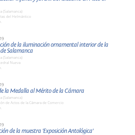
a (Salamanca)
stas del Helmántico
h.
19
ión de la iluminación ornamental interior de la
 de Salamanca
a (Salamanca)
tedral Nueva
h.
19
de la Medalla al Mérito de la Cámara
a (Salamanca)
alón de Actos de la Cámara de Comercio
h.
19
ión de la muestra 'Exposición Antológica'