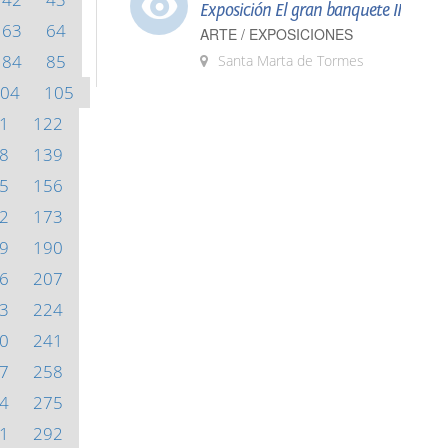
Exposición El gran banquete II
63
64
ARTE / EXPOSICIONES
84
85
Santa Marta de Tormes
04
105
1
122
8
139
5
156
2
173
9
190
6
207
3
224
0
241
7
258
4
275
1
292