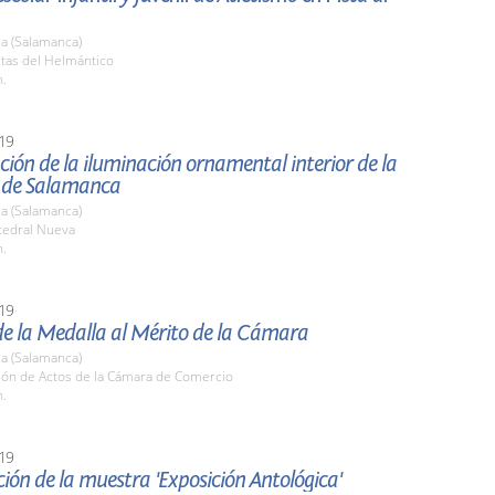
a (Salamanca)
stas del Helmántico
h.
19
ión de la iluminación ornamental interior de la
 de Salamanca
a (Salamanca)
tedral Nueva
h.
19
de la Medalla al Mérito de la Cámara
a (Salamanca)
alón de Actos de la Cámara de Comercio
h.
19
ión de la muestra 'Exposición Antológica'