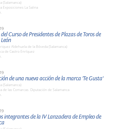
a (Salamanca)
la Exposiciones La Salina
h.
19
del Curso de Presidentes de Plazas de Toros de
y León
nriquez Aldehuela de la Bóveda (Salamanca)
nca de Castro Enríquez
h.
19
ión de una nueva acción de la marca 'Te Gusta'
a (Salamanca)
la de las Comarcas. Diputación de Salamanca
h.
19
los integrantes de la IV Lanzadera de Empleo de
ca
a (Salamanca)