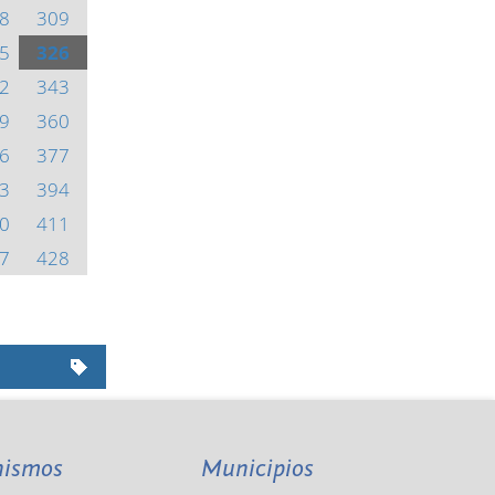
8
309
5
326
2
343
9
360
6
377
3
394
0
411
7
428
nismos
Municipios