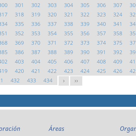
300
301
302
303
304
305
306
307
30
317
318
319
320
321
322
323
324
32
334
335
336
337
338
339
340
341
34
351
352
353
354
355
356
357
358
35
368
369
370
371
372
373
374
375
37
385
386
387
388
389
390
391
392
39
402
403
404
405
406
407
408
409
41
419
420
421
422
423
424
425
426
42
31
432
433
434
>
>>
oración
Áreas
Orga