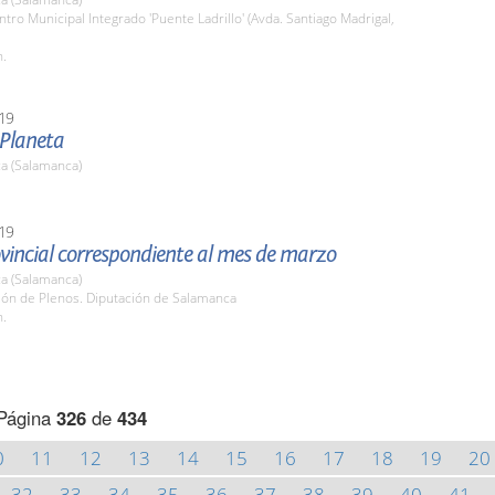
ntro Municipal Integrado 'Puente Ladrillo' (Avda. Santiago Madrigal,
h.
19
 Planeta
a (Salamanca)
19
vincial correspondiente al mes de marzo
a (Salamanca)
lón de Plenos. Diputación de Salamanca
h.
Página
326
de
434
0
11
12
13
14
15
16
17
18
19
20
32
33
34
35
36
37
38
39
40
41