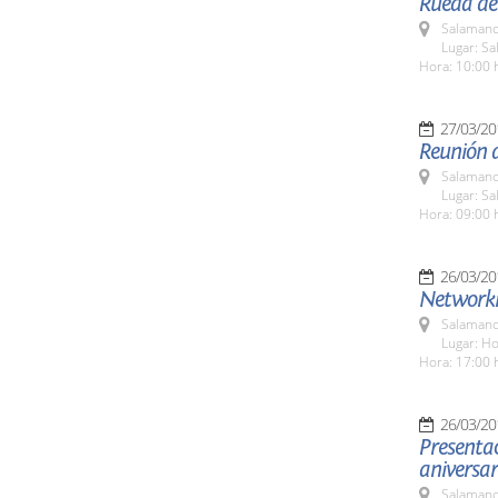
Rueda de 
Salamanc
Lugar: Sa
Hora: 10:00 
27/03/20
Reunión d
Salamanc
Lugar: S
Hora: 09:00 
26/03/20
Networki
Salamanc
Lugar: H
Hora: 17:00 
26/03/20
Presentac
aniversar
Salamanc