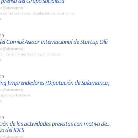
prensa del Grupo Socialista
a (Salamanca)
la de las Comarcas. Diputación de Salamanca
h.
19
el Comité Asesor Internacional de Startup Olé
a (Salamanca)
alón de la Chimenea Colegio Fonseca
h.
19
ng Emprendedores (Diputación de Salamanca)
a (Salamanca)
ospedería Fonseca
h.
19
ión de las actividades previstas con motivo del X
io del IDES
a (Salamanca)