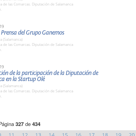
la de las Comarcas. Diputación de Salamanca
h.
19
 Prensa del Grupo Ganemos
a (Salamanca)
la de las Comarcas. Diputación de Salamanca
h.
19
ión de la participación de la Diputación de
a en la Startup Olé
a (Salamanca)
la de las Comarcas. Diputación de Salamanca
h.
Página
327
de
434
0
11
12
13
14
15
16
17
18
19
20