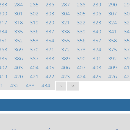
283
284
285
286
287
288
289
290
29
300
301
302
303
304
305
306
307
30
317
318
319
320
321
322
323
324
32
334
335
336
337
338
339
340
341
34
351
352
353
354
355
356
357
358
35
368
369
370
371
372
373
374
375
37
385
386
387
388
389
390
391
392
39
402
403
404
405
406
407
408
409
41
419
420
421
422
423
424
425
426
42
31
432
433
434
>
>>