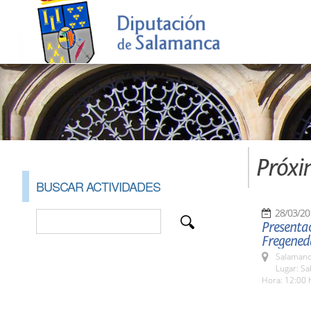
Próxi
BUSCAR ACTIVIDADES
28/03/20
Presentac
Fregened
Salamanc
Lugar: Sa
Hora: 12:00 