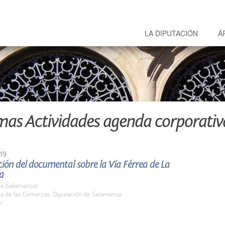
LA DIPUTACIÓN
Á
mas Actividades agenda corporativ
19
ión del documental sobre la Vía Férrea de La
a
a (Salamanca)
la de las Comarcas. Diputación de Salamanca
h.