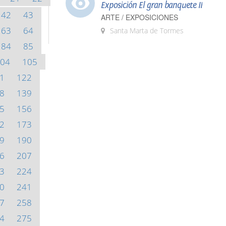
Exposición El gran banquete II
42
43
ARTE / EXPOSICIONES
63
64
Santa Marta de Tormes
84
85
04
105
1
122
8
139
5
156
2
173
9
190
6
207
3
224
0
241
7
258
4
275