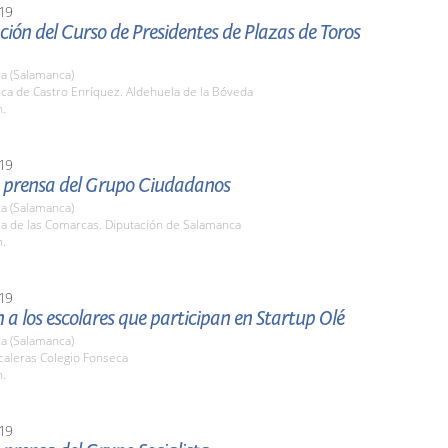
19
ión del Curso de Presidentes de Plazas de Toros
a (Salamanca)
nca de Castro Enríquez. Aldehuela de la Bóveda
h.
19
 prensa del Grupo Ciudadanos
a (Salamanca)
la de las Comarcas. Diputación de Salamanca
h.
19
 a los escolares que participan en Startup Olé
a (Salamanca)
caleras Colegio Fonseca
h.
19