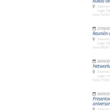
Rueda de 
Salamanc
Lugar: Sa
Hora: 10:00 
27/03/20
Reunión d
Salamanc
Lugar: S
Hora: 09:00 
26/03/20
Networki
Salamanc
Lugar: H
Hora: 17:00 
26/03/20
Presentac
aniversar
Salamanc