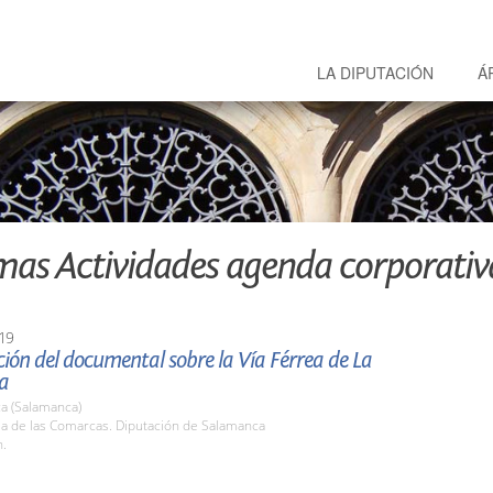
LA DIPUTACIÓN
Á
mas Actividades agenda corporativ
19
ión del documental sobre la Vía Férrea de La
a
a (Salamanca)
la de las Comarcas. Diputación de Salamanca
h.