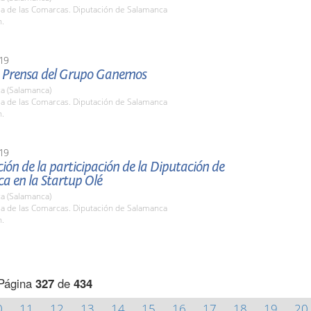
la de las Comarcas. Diputación de Salamanca
h.
19
 Prensa del Grupo Ganemos
a (Salamanca)
la de las Comarcas. Diputación de Salamanca
h.
19
ión de la participación de la Diputación de
a en la Startup Olé
a (Salamanca)
la de las Comarcas. Diputación de Salamanca
h.
Página
327
de
434
0
11
12
13
14
15
16
17
18
19
20