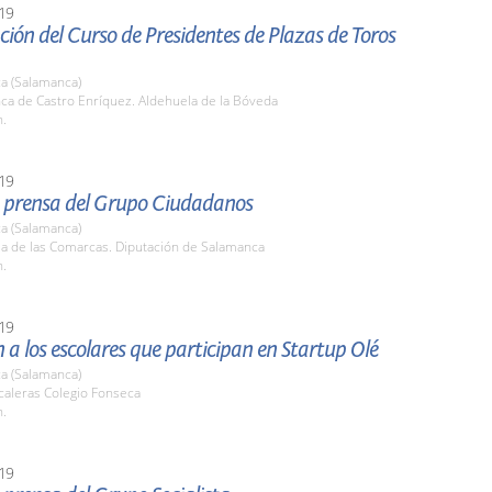
19
ión del Curso de Presidentes de Plazas de Toros
a (Salamanca)
nca de Castro Enríquez. Aldehuela de la Bóveda
h.
19
 prensa del Grupo Ciudadanos
a (Salamanca)
la de las Comarcas. Diputación de Salamanca
h.
19
 a los escolares que participan en Startup Olé
a (Salamanca)
caleras Colegio Fonseca
h.
19