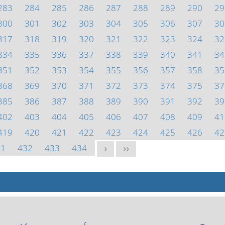
283
284
285
286
287
288
289
290
29
300
301
302
303
304
305
306
307
30
317
318
319
320
321
322
323
324
32
334
335
336
337
338
339
340
341
34
351
352
353
354
355
356
357
358
35
368
369
370
371
372
373
374
375
37
385
386
387
388
389
390
391
392
39
402
403
404
405
406
407
408
409
41
419
420
421
422
423
424
425
426
42
31
432
433
434
>
>>