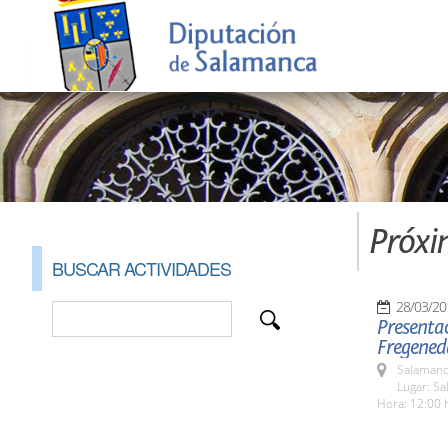
Próxi
BUSCAR ACTIVIDADES
28/03/20
Presentac
Fregened
Salamanc
Lugar: Sa
Hora: 12:00 