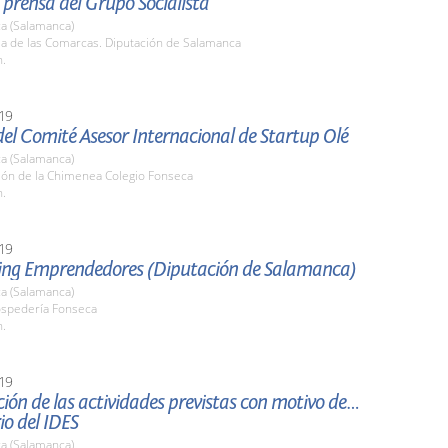
prensa del Grupo Socialista
a (Salamanca)
la de las Comarcas. Diputación de Salamanca
h.
19
el Comité Asesor Internacional de Startup Olé
a (Salamanca)
alón de la Chimenea Colegio Fonseca
h.
19
ng Emprendedores (Diputación de Salamanca)
a (Salamanca)
ospedería Fonseca
h.
19
ión de las actividades previstas con motivo del X
io del IDES
a (Salamanca)