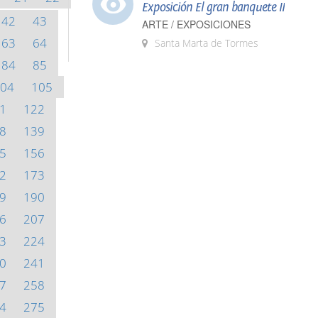
Exposición El gran banquete II
42
43
ARTE / EXPOSICIONES
63
64
Santa Marta de Tormes
84
85
04
105
1
122
8
139
5
156
2
173
9
190
6
207
3
224
0
241
7
258
4
275