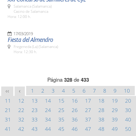
Salamanca (Salamanca)
Casino de Salamanca
Hora: 12:00 h.
17/03/2019
Fiesta del Almendro
Fregeneda (La) (Salamanca)
Hora: 12:30 h.
Página
328
de
433
1
2
3
4
5
6
7
8
9
10
<<
<
11
12
13
14
15
16
17
18
19
20
21
22
23
24
25
26
27
28
29
30
31
32
33
34
35
36
37
38
39
40
41
42
43
44
45
46
47
48
49
50