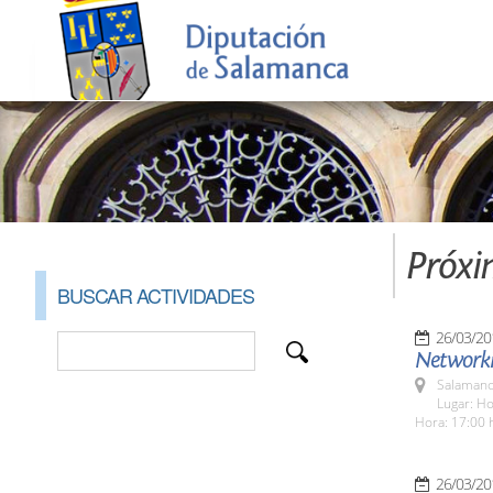
Próxi
BUSCAR ACTIVIDADES
26/03/20
Networki
Salamanc
Lugar: H
Hora: 17:00 
26/03/20