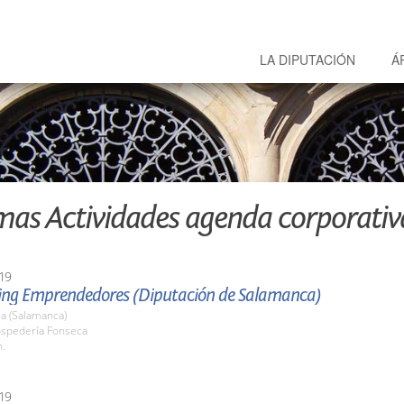
LA DIPUTACIÓN
Á
mas Actividades agenda corporativ
19
ng Emprendedores (Diputación de Salamanca)
a (Salamanca)
ospedería Fonseca
h.
19