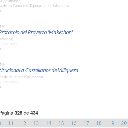
a (Salamanca)
la de las Comarcas. Diputación de Salamanca
h.
19
Protocolo del Proyecto 'Makethon'
lamanca)
yuntamiento
h.
19
stitucional a Castellanos de Villiquera
os de Villiquera (Salamanca)
yuntamiento
h.
Página
328
de
434
0
11
12
13
14
15
16
17
18
19
20