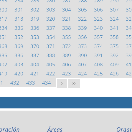
283
284
285
286
287
288
289
290
29
300
301
302
303
304
305
306
307
30
317
318
319
320
321
322
323
324
32
334
335
336
337
338
339
340
341
34
351
352
353
354
355
356
357
358
35
368
369
370
371
372
373
374
375
37
385
386
387
388
389
390
391
392
39
402
403
404
405
406
407
408
409
41
419
420
421
422
423
424
425
426
42
31
432
433
434
>
>>
oración
Áreas
Orga