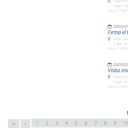
Salamanc
Lugar: Sa
Hora: 11:00 
20/03/20
Firma el 
Béjar (Sa
Lugar: A
Hora: 12:00 
20/03/20
Visita in
Castellan
Lugar: A
Hora: 12:00 
1
2
3
4
5
6
7
8
9
1
<<
<