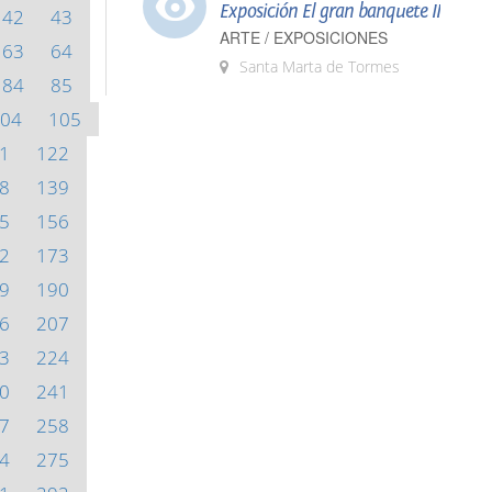
Exposición El gran banquete II
42
43
ARTE / EXPOSICIONES
63
64
Santa Marta de Tormes
84
85
04
105
1
122
8
139
5
156
2
173
9
190
6
207
3
224
0
241
7
258
4
275