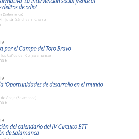
ormativa 'La intervención social frente al
 delitos de odio'
a (Salamanca)
M.I. Julián Sánchez El Charro
h.
19
a por el Campo del Toro Bravo
e los Caños del Río (Salamanca)
00 h.
19
a 'Oportunidades de desarrollo en el mundo
 de Abajo (Salamanca)
00 h.
19
ión del calendario del IV Circuito BTT
ón de Salamanca