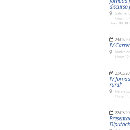
Jornada f
discurso y
Salamanc
Lugar: C.
Hora: 09:30 
24/03/20
IV Carrer
Matilla d
Hora: 12:
23/03/20
IV Jornad
rural'
Peralejos
Hora: 11:
22/03/20
Presentac
Diputaci