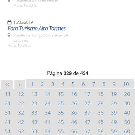
Fregeneda (La) (Salamanca)
Hora: 12:30 h.
16/03/2019
Foro Turismo Alto Tormes
Puente del Congosto (Salamanca)
Escuelas
Hora: 10:00 h.
Página
329
de
434
1
2
3
4
5
6
7
8
9
10
<<
<
11
12
13
14
15
16
17
18
19
20
21
22
23
24
25
26
27
28
29
30
31
32
33
34
35
36
37
38
39
40
41
42
43
44
45
46
47
48
49
50
51
52
53
54
55
56
57
58
59
60