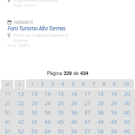
Fregeneda (La) (Salamanca)
Hora: 12:30 h.
16/03/2019
Foro Turismo Alto Tormes
Puente del Congosto (Salamanca)
Escuelas
Hora: 10:00 h.
Página
329
de
434
1
2
3
4
5
6
7
8
9
10
<<
<
11
12
13
14
15
16
17
18
19
20
21
22
23
24
25
26
27
28
29
30
31
32
33
34
35
36
37
38
39
40
41
42
43
44
45
46
47
48
49
50
51
52
53
54
55
56
57
58
59
60