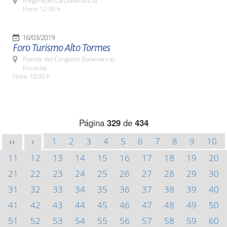
Fregeneda (La) (Salamanca)
Hora: 12:30 h.
16/03/2019
Foro Turismo Alto Tormes
Puente del Congosto (Salamanca)
Escuelas
Hora: 10:00 h.
Página
329
de
434
1
2
3
4
5
6
7
8
9
10
<<
<
11
12
13
14
15
16
17
18
19
20
21
22
23
24
25
26
27
28
29
30
31
32
33
34
35
36
37
38
39
40
41
42
43
44
45
46
47
48
49
50
51
52
53
54
55
56
57
58
59
60