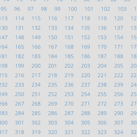
95
96
97
98
99
100
101
102
103
1
113
114
115
116
117
118
119
120
12
130
131
132
133
134
135
136
137
13
147
148
149
150
151
152
153
154
15
164
165
166
167
168
169
170
171
17
181
182
183
184
185
186
187
188
18
198
199
200
201
202
203
204
205
20
215
216
217
218
219
220
221
222
22
232
233
234
235
236
237
238
239
24
249
250
251
252
253
254
255
256
25
266
267
268
269
270
271
272
273
27
283
284
285
286
287
288
289
290
29
300
301
302
303
304
305
306
307
30
317
318
319
320
321
322
323
324
32