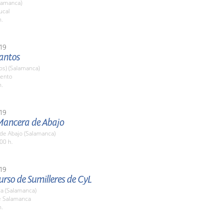
lamanca)
ucal
h.
19
Santos
os) (Salamanca)
ento
h.
19
 Mancera de Abajo
de Abajo (Salamanca)
00 h.
19
rso de Sumilleres de CyL
a (Salamanca)
e Salamanca
h.