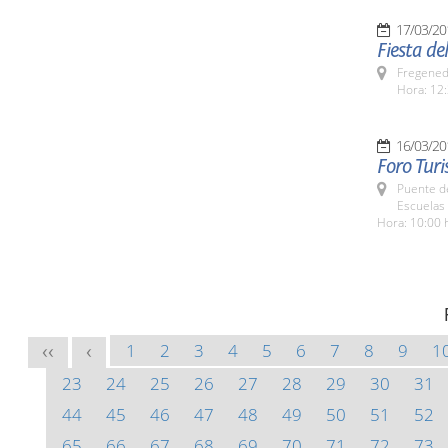
17/03/20
Fiesta de
Fregeneda
Hora: 12:
16/03/20
Foro Tur
Puente d
Escuelas
Hora: 10:00 
1
2
3
4
5
6
7
8
9
1
<<
<
23
24
25
26
27
28
29
30
31
44
45
46
47
48
49
50
51
52
65
66
67
68
69
70
71
72
73