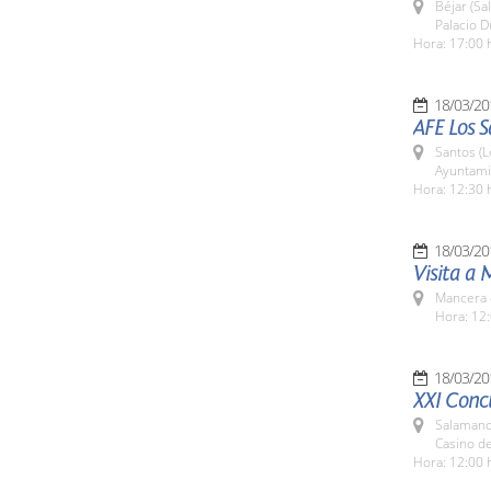
Béjar (Sa
Palacio D
Hora: 17:00 
18/03/20
AFE Los 
Santos (L
Ayuntami
Hora: 12:30 
18/03/20
Visita a
Mancera 
Hora: 12:
18/03/20
XXI Concu
Salamanc
Casino d
Hora: 12:00 