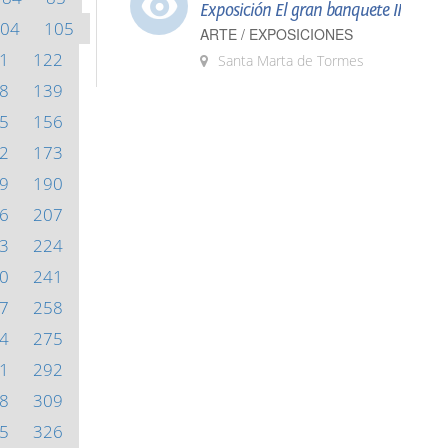
Exposición El gran banquete II
04
105
ARTE / EXPOSICIONES
1
122
Santa Marta de Tormes
8
139
5
156
2
173
9
190
6
207
3
224
0
241
7
258
4
275
1
292
8
309
5
326