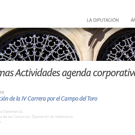
LA DIPUTACIÓN
Á
mas Actividades agenda corporativ
19
ión de la IV Carrera por el Campo del Toro
a (Salamanca)
la de las Comarcas. Diputación de Salamanca
h.