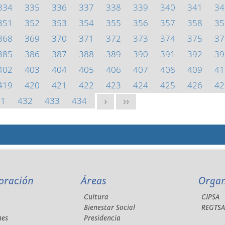
334
335
336
337
338
339
340
341
34
351
352
353
354
355
356
357
358
35
368
369
370
371
372
373
374
375
37
385
386
387
388
389
390
391
392
39
402
403
404
405
406
407
408
409
41
419
420
421
422
423
424
425
426
42
31
432
433
434
>
>>
oración
Áreas
Orga
Cultura
CIPSA
Bienestar Social
REGTS
nes
Presidencia