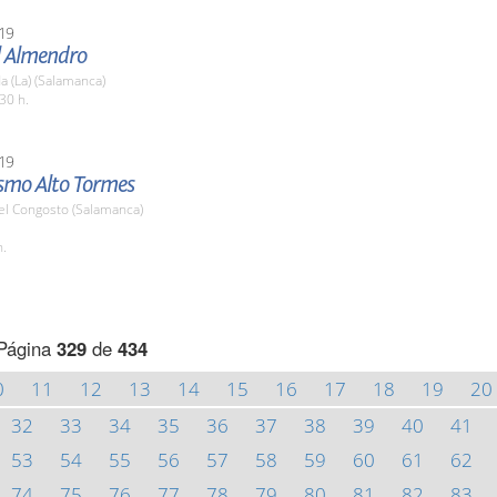
19
l Almendro
 (La) (Salamanca)
30 h.
19
ismo Alto Tormes
el Congosto (Salamanca)
h.
Página
329
de
434
0
11
12
13
14
15
16
17
18
19
20
32
33
34
35
36
37
38
39
40
41
53
54
55
56
57
58
59
60
61
62
74
75
76
77
78
79
80
81
82
83