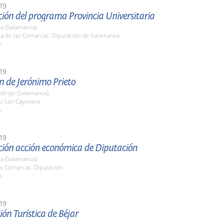
19
ión del programa Provincia Universitaria
a (Salamanca)
la de las Comarcas. Diputación de Salamanca
h.
19
n de Jerónimo Prieto
odrigo (Salamanca)
o San Cayetano
h.
19
ción acción económica de Diputación
a (Salamanca)
as Comarcas. Diputación
h.
19
ión Turística de Béjar