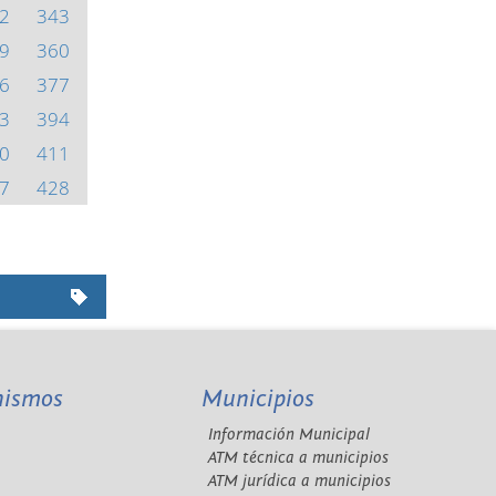
2
343
9
360
6
377
3
394
0
411
7
428
nismos
Municipios
Información Municipal
A
ATM técnica a municipios
ATM jurídica a municipios