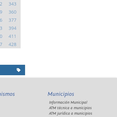
2
343
9
360
6
377
3
394
0
411
7
428
nismos
Municipios
Información Municipal
A
ATM técnica a municipios
ATM jurídica a municipios