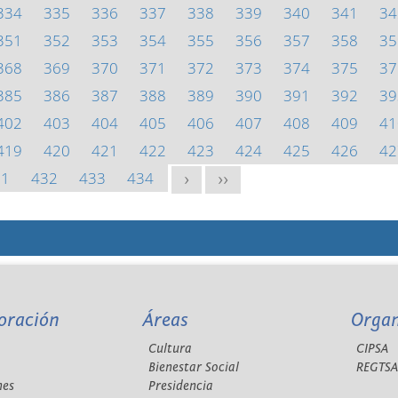
334
335
336
337
338
339
340
341
34
351
352
353
354
355
356
357
358
35
368
369
370
371
372
373
374
375
37
385
386
387
388
389
390
391
392
39
402
403
404
405
406
407
408
409
41
419
420
421
422
423
424
425
426
42
31
432
433
434
>
>>
oración
Áreas
Orga
Cultura
CIPSA
Bienestar Social
REGTS
nes
Presidencia