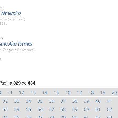
19
l Almendro
 (La) (Salamanca)
30 h.
19
ismo Alto Tormes
el Congosto (Salamanca)
h.
Página
329
de
434
0
11
12
13
14
15
16
17
18
19
20
32
33
34
35
36
37
38
39
40
41
53
54
55
56
57
58
59
60
61
62
74
75
76
77
78
79
80
81
82
83