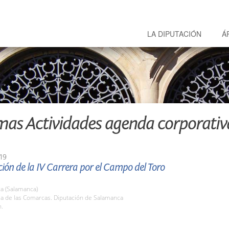
LA DIPUTACIÓN
Á
mas Actividades agenda corporativ
19
ión de la IV Carrera por el Campo del Toro
a (Salamanca)
la de las Comarcas. Diputación de Salamanca
h.