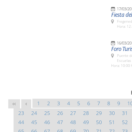
17/03/20
Fiesta de
Fregeneda
Hora: 12:
16/03/20
Foro Tur
Puente d
Escuelas
Hora: 10:00 
1
2
3
4
5
6
7
8
9
1
<<
<
23
24
25
26
27
28
29
30
31
44
45
46
47
48
49
50
51
52
65
66
67
68
69
70
71
72
73