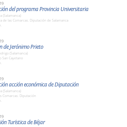
19
ión del programa Provincia Universitaria
a (Salamanca)
la de las Comarcas. Diputación de Salamanca
h.
19
n de Jerónimo Prieto
odrigo (Salamanca)
o San Cayetano
h.
19
ción acción económica de Diputación
a (Salamanca)
as Comarcas. Diputación
h.
19
ión Turística de Béjar