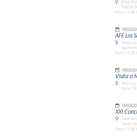
Béjar (Sa
Palacio D
Hora: 17:00 
18/03/20
AFE Los 
Santos (L
Ayuntami
Hora: 12:30 
18/03/20
Visita a
Mancera 
Hora: 12:
18/03/20
XXI Concu
Salamanc
Casino d
Hora: 12:00 