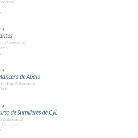
lamanca)
ucal
h.
19
Santos
os) (Salamanca)
ento
h.
19
 Mancera de Abajo
de Abajo (Salamanca)
00 h.
19
rso de Sumilleres de CyL
a (Salamanca)
e Salamanca
h.