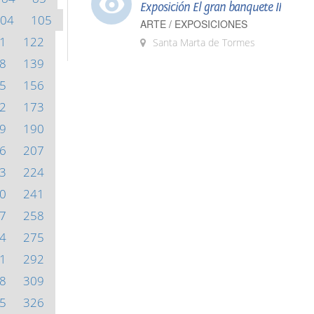
Exposición El gran banquete II
04
105
ARTE / EXPOSICIONES
1
122
Santa Marta de Tormes
8
139
5
156
2
173
9
190
6
207
3
224
0
241
7
258
4
275
1
292
8
309
5
326