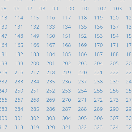
95
96
97
98
99
100
101
102
103
1
113
114
115
116
117
118
119
120
12
130
131
132
133
134
135
136
137
13
147
148
149
150
151
152
153
154
15
164
165
166
167
168
169
170
171
17
181
182
183
184
185
186
187
188
18
198
199
200
201
202
203
204
205
20
215
216
217
218
219
220
221
222
22
232
233
234
235
236
237
238
239
24
249
250
251
252
253
254
255
256
25
266
267
268
269
270
271
272
273
27
283
284
285
286
287
288
289
290
29
300
301
302
303
304
305
306
307
30
317
318
319
320
321
322
323
324
32