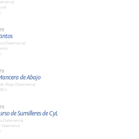
lamanca)
ucal
h.
19
Santos
os) (Salamanca)
ento
h.
19
 Mancera de Abajo
de Abajo (Salamanca)
00 h.
19
rso de Sumilleres de CyL
a (Salamanca)
e Salamanca
h.