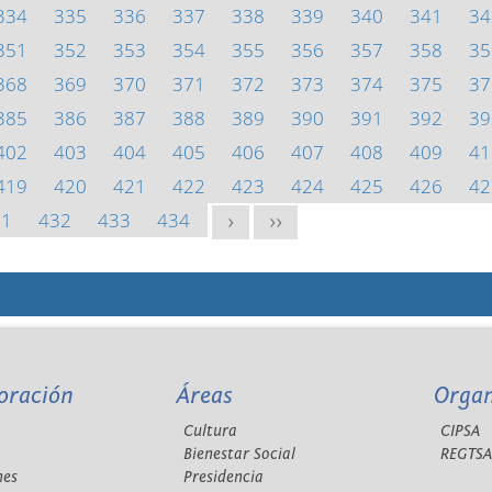
334
335
336
337
338
339
340
341
34
351
352
353
354
355
356
357
358
35
368
369
370
371
372
373
374
375
37
385
386
387
388
389
390
391
392
39
402
403
404
405
406
407
408
409
41
419
420
421
422
423
424
425
426
42
31
432
433
434
>
>>
oración
Áreas
Orga
Cultura
CIPSA
Bienestar Social
REGTS
nes
Presidencia