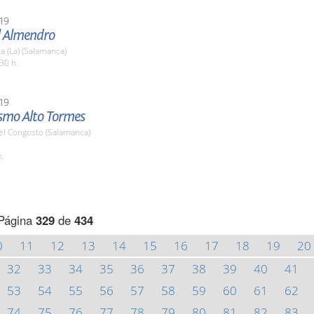
19
l Almendro
 (La) (Salamanca)
30 h.
19
ismo Alto Tormes
el Congosto (Salamanca)
h.
Página
329
de
434
0
11
12
13
14
15
16
17
18
19
20
32
33
34
35
36
37
38
39
40
41
53
54
55
56
57
58
59
60
61
62
74
75
76
77
78
79
80
81
82
83