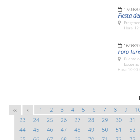
17/03/20
Fiesta de
Fregeneda
Hora: 12:
16/03/20
Foro Tur
Puente d
Escuelas
Hora: 10:00 
1
2
3
4
5
6
7
8
9
1
<<
<
23
24
25
26
27
28
29
30
31
44
45
46
47
48
49
50
51
52
65
66
67
68
69
70
71
72
73