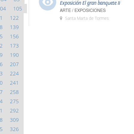
Exposición El gran banquete II
04
105
ARTE / EXPOSICIONES
1
122
Santa Marta de Tormes
8
139
5
156
2
173
9
190
6
207
3
224
0
241
7
258
4
275
1
292
8
309
5
326