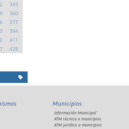
2
343
9
360
6
377
3
394
0
411
7
428
nismos
Municipios
Información Municipal
A
ATM técnica a municipios
ATM jurídica a municipios