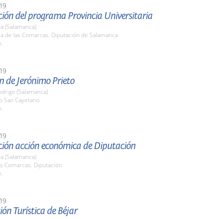
19
ión del programa Provincia Universitaria
a (Salamanca)
la de las Comarcas. Diputación de Salamanca
h.
19
n de Jerónimo Prieto
odrigo (Salamanca)
o San Cayetano
h.
19
ción acción económica de Diputación
a (Salamanca)
as Comarcas. Diputación
h.
19
ión Turística de Béjar