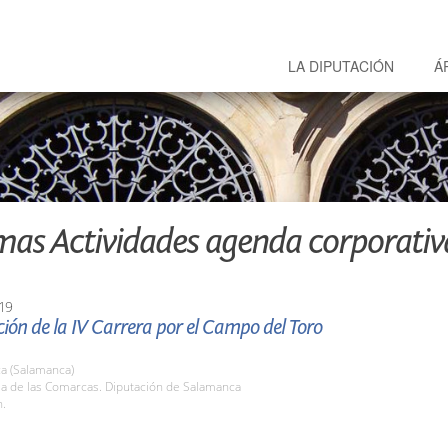
LA DIPUTACIÓN
Á
mas Actividades agenda corporativ
19
ión de la IV Carrera por el Campo del Toro
a (Salamanca)
la de las Comarcas. Diputación de Salamanca
h.