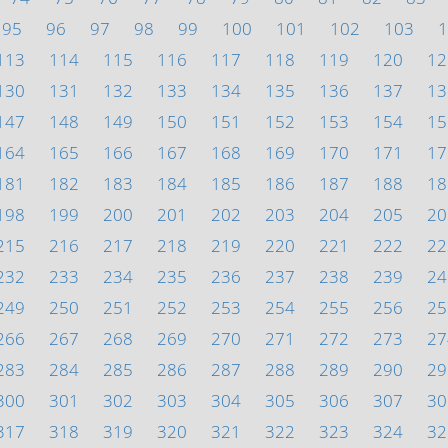
95
96
97
98
99
100
101
102
103
1
113
114
115
116
117
118
119
120
12
130
131
132
133
134
135
136
137
13
147
148
149
150
151
152
153
154
15
164
165
166
167
168
169
170
171
17
181
182
183
184
185
186
187
188
18
198
199
200
201
202
203
204
205
20
215
216
217
218
219
220
221
222
22
232
233
234
235
236
237
238
239
24
249
250
251
252
253
254
255
256
25
266
267
268
269
270
271
272
273
27
283
284
285
286
287
288
289
290
29
300
301
302
303
304
305
306
307
30
317
318
319
320
321
322
323
324
32