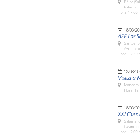
Béjar (Sa
Palacio D
Hora: 17:00 
18/03/20
AFE Los 
Santos (L
Ayuntami
Hora: 12:30 
18/03/20
Visita a
Mancera 
Hora: 12:
18/03/20
XXI Concu
Salamanc
Casino d
Hora: 12:00 