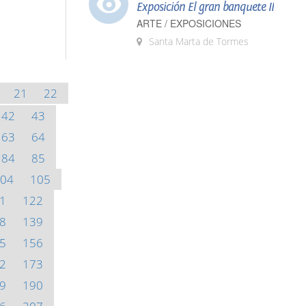
Exposición El gran banquete II
ARTE / EXPOSICIONES
Santa Marta de Tormes
21
22
42
43
63
64
84
85
04
105
1
122
8
139
5
156
2
173
9
190