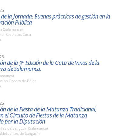
26
de la Jornada: Buenas prácticas de gestión en la
ración Pública
a (Salamanca)
tel Recoletos Coco
h.
26
ón de la 3ª Edición de la Cata de Vinos de la
erra de Salamanca.
lamanca)
sino Obrero de Béjar.
h.
26
ón de la Fiesta de la Matanza Tradicional,
en el Circuito de Fiestas de la Matanza
o por la Diputación
ntes de Sangusín (Salamanca)
ldefuentes de Sangusín