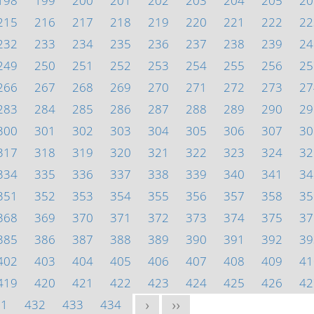
198
199
200
201
202
203
204
205
20
215
216
217
218
219
220
221
222
22
232
233
234
235
236
237
238
239
24
249
250
251
252
253
254
255
256
25
266
267
268
269
270
271
272
273
27
283
284
285
286
287
288
289
290
29
300
301
302
303
304
305
306
307
30
317
318
319
320
321
322
323
324
32
334
335
336
337
338
339
340
341
34
351
352
353
354
355
356
357
358
35
368
369
370
371
372
373
374
375
37
385
386
387
388
389
390
391
392
39
402
403
404
405
406
407
408
409
41
419
420
421
422
423
424
425
426
42
31
432
433
434
>
>>