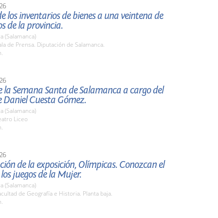
26
e los inventarios de bienes a una veintena de
s de la provincia.
a (Salamanca)
la de Prensa. Diputación de Salamanca.
h.
26
e la Semana Santa de Salamanca a cargo del
e Daniel Cuesta Gómez.
a (Salamanca)
atro Liceo
h.
26
ión de la exposición, Olímpicas. Conozcan el
 los juegos de la Mujer.
a (Salamanca)
ultad de Geografía e Historia. Planta baja.
h.