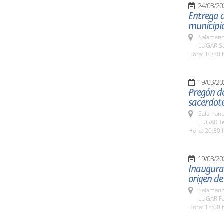
24/03/20
Entrega d
municipio
Salamanc
LUGAR Sa
Hora: 10:30 
19/03/20
Pregón d
sacerdot
Salamanc
LUGAR Te
Hora: 20:30 
19/03/20
Inaugurac
origen de
Salamanc
LUGAR Fac
Hora: 18:00 