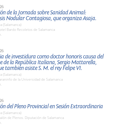
26
ón de la Jornada sobre Sanidad Animal:
is Nodular Contagiosa, que organiza Asaja.
a (Salamanca)
tel Bardo Recoletos de Salamanca
h.
26
a de investidura como doctor honoris causa del
e de la República Italiana, Sergio Mattarella,
e también asiste S. M. el rey Felipe VI.
a (Salamanca)
raninfo de la Universidad de Salamanca
h.
26
ón del Pleno Provincial en Sesión Extraordinaria
a (Salamanca)
alón de Plenos. Diputación de Salamanca
h.