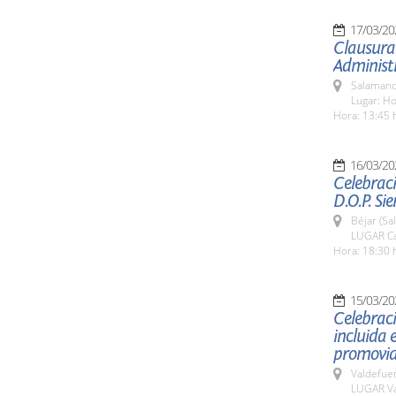
17/03/20
Clausura 
Administ
Salamanc
Lugar: Ho
Hora: 13:45 
16/03/20
Celebraci
D.O.P. Si
Béjar (Sa
LUGAR Ca
Hora: 18:30 
15/03/20
Celebraci
incluida 
promovid
Valdefue
LUGAR Va